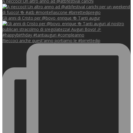
A rieccoci! Un altro anno ad @atbfestival carichi
Gli anni di Cristo per @bovo_enrique 🍻 Tanti augur
Rieccoci anche quest'anno portiamo le #birrettedip