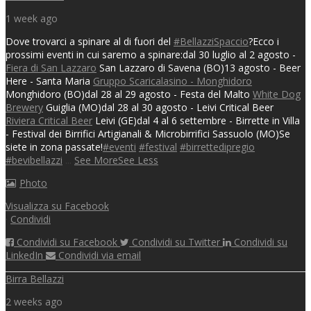
1 week ago
Dove trovarci a spinare al di fuori del
#BellazziSpaccio
?
Ecco i
prossimi eventi in cui saremo a spinare:
dal 30 luglio al 2 agosto -
Fiera di San Lazzaro
San Lazzaro di Savena (BO)
13 agosto - Beer
Here - Santa Maria
Gruppo Scaricalasino - Monghidoro
Monghidoro (BO)
dal 28 al 29 agosto - Festa del Malto
White Dog
Brewery
Guiglia (MO)
dal 28 al 30 agosto - Leivi Critical Beer
Riviera Critical Beer
Leivi (GE)
dal 4 al 6 settembre - Birrette in Villa
- Festival dei Birrifici Artigianali & Microbirrifici
Sassuolo (MO)
Se
siete in zona passate!
#eventi
#festival
#birrettedipregio
#bevibellazzi
...
See More
See Less
Photo
Visualizza su Facebook
·
Condividi
Condividi su Facebook
Condividi su Twitter
Condividi su
LinkedIn
Condividi via email
Birra Bellazzi
2 weeks ago