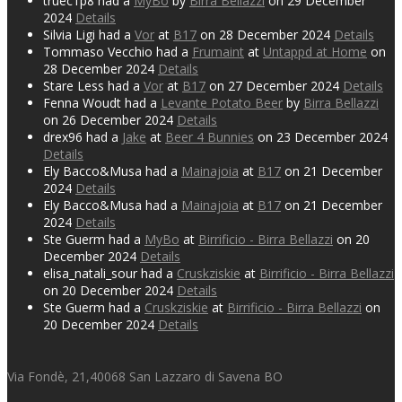
truec1p8 had a
MyBo
by
Birra Bellazzi
on 29 December
2024
Details
Silvia Ligi had a
Vor
at
B17
on 28 December 2024
Details
Tommaso Vecchio had a
Frumaint
at
Untappd at Home
on
28 December 2024
Details
Stare Less had a
Vor
at
B17
on 27 December 2024
Details
Fenna Woudt had a
Levante Potato Beer
by
Birra Bellazzi
on 26 December 2024
Details
drex96 had a
Jake
at
Beer 4 Bunnies
on 23 December 2024
Details
Ely Bacco&Musa had a
Mainajoia
at
B17
on 21 December
2024
Details
Ely Bacco&Musa had a
Mainajoia
at
B17
on 21 December
2024
Details
Ste Guerm had a
MyBo
at
Birrificio - Birra Bellazzi
on 20
December 2024
Details
elisa_natali_sour had a
Cruskziskie
at
Birrificio - Birra Bellazzi
on 20 December 2024
Details
Ste Guerm had a
Cruskziskie
at
Birrificio - Birra Bellazzi
on
20 December 2024
Details
Via Fondè, 21,40068 San Lazzaro di Savena BO