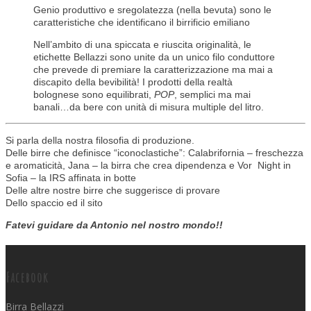
Genio produttivo e sregolatezza (nella bevuta) sono le
caratteristiche che identificano il birrificio emiliano
Nell’ambito di una spiccata e riuscita originalità, le
etichette Bellazzi sono unite da un unico filo conduttore
che prevede di premiare la caratterizzazione ma mai a
discapito della bevibilità! I prodotti della realtà
bolognese sono equilibrati,
POP
, semplici ma mai
banali…da bere con unità di misura multiple del litro.
Si parla della nostra filosofia di produzione.
Delle birre che definisce “iconoclastiche”: Calabrifornia – freschezza
e aromaticità, Jana – la birra che crea dipendenza e Vor Night in
Sofia – la IRS affinata in botte
Delle altre nostre birre che suggerisce di provare
Dello spaccio ed il sito
Fatevi guidare da Antonio nel nostro mondo!!
Facebook
Birra Bellazzi