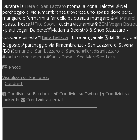
Durante la
Fiera di San Lazzaro
ritorna la Zona Balotte! 🎉
Nel
parcheggio di via Rimembranze troverete uno spazio dove bere,
mangiare e fermarmi a far della balotta!
Da mangiare:
🍝
Al Matarel
- pasta fresca
🥟
Tito Sport
- cucina vietnamita
🧆
ZEM Vegan Bistrot
- piatti vegani
Da bere:
🍸Madama Beerstrò & Shop S.Lazzaro -
cocktail e birretta
🍺
Birra Bellazzi
- birra artigianale
🗓️dal 30 luglio al
2 agosto
📍parcheggio via Rimembranze - San Lazzaro di Savena
(BO)
Comune di San Lazzaro di Savena
#fieradisanlazzaro
#sanlazzarodisavena
#SanLaCrew
...
See More
See Less
Photo
Visualizza su Facebook
·
Condividi
Condividi su Facebook
Condividi su Twitter
Condividi su
LinkedIn
Condividi via email