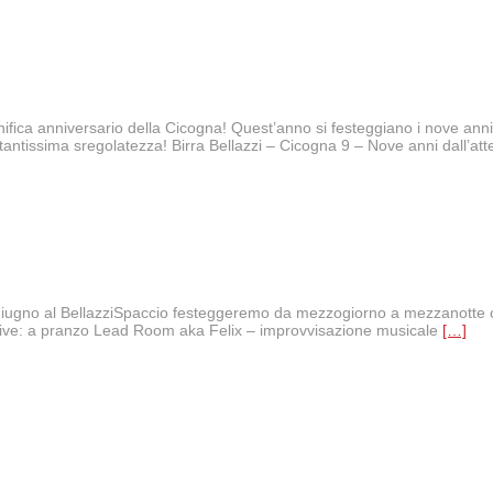
fica anniversario della Cicogna! Quest’anno si festeggiano i nove anni
 tantissima sregolatezza! Birra Bellazzi – Cicogna 9 – Nove anni dall’at
 giugno al BellazziSpaccio festeggeremo da mezzogiorno a mezzanotte con 
a Live: a pranzo Lead Room aka Felix – improvvisazione musicale
[…]