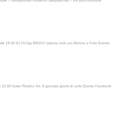
usaik – cantautorato moderno Sasquatches – trio jazz/rock/funk
dalle 19:30 DJ OnTap BAGGY selecta vinili con Mimmo e Felix Evento
e 12:00 Outer Realms Vol. 8 giornata giochi di ruolo Evento Facebook