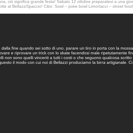
gna, ciò significa grande festa! Sabato 12 ottobre preparatevi a una gior
otte al BellazziSpaccio! Cibo: Sowl – poke bowl Limortacci – street fo
alla fine quando sei sotto di uno, parare un tiro in porta con la mossa 
rovare e riprovare un trick con lo skate facendosi male ripetutamente f
delli non sono quelli vincenti a tutti i costi o che seguono qualcosa scritto
È questo il modo con cui noi di Bellazzi produciamo la birra artigianale.