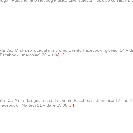
egan Patatine fritte Hot dog Musica Live: selecta musicale con iØAi M
tticella Day MiaFarro a caduta in promo Evento Facebook giovedì 14 – 
 Facebook mercoledì 20 – alle
[…]
tticella Day Alma Bologna a caduta Evento Facebook domenica 12 – dall
 Facebook Martedì 21 – dalle 19:00
[…]