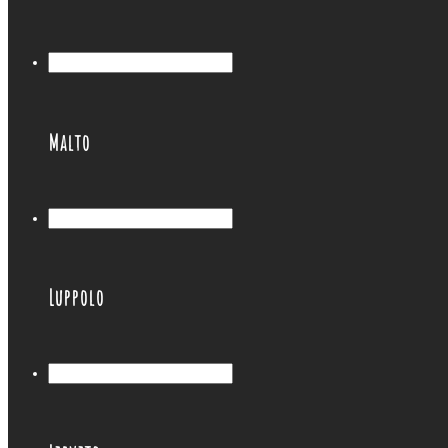
Malto
Luppolo