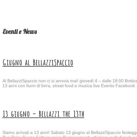
Eventi e News
Giugno al BellazziSpaccio
Al BellazziSpaccio non ci si annoia mai! giovedì 4 – dalle 18:00 Bott
13 anni con fiumi di birra, street food e musica live Evento Facebook
13 giugno – Bellazzi the 13th
Siamo arrivati a 13 anni! Sabato 13 giugno al BellazziSpaccio festegg