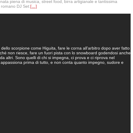
nata piena di musica, street food, birra artigianale e tantissima
od romano DJ Set:
[…]
dello scorpione come Higuita, fare le corna all'arbitro dopo aver fatto
inché non riesce, fare un fuori pista con lo snowboard godendosi anche
 da altri. Sono quelli di chi si impegna, ci prova e ci riprova nel
 Ci appassiona prima di tutto, e non conta quanto impegno, sudore e