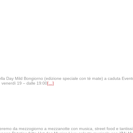
icella Day Mild Bongiorno (edizione speciale con té mate) a caduta Eve
 venerdì 19 – dalle 19:00
[…]
eremo da mezzogiorno a mezzanotte con musica, street food e tantissimi 