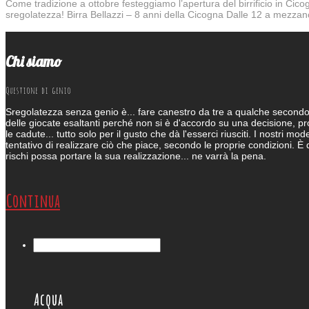
Come tradizione a ottobre festeggiamo l’apertura del birrificio in Cico
sregolatezza! Birra Bellazzi – 8 anni della Cicogna Dalle 12 a mezzan
Previous
Next
Chi siamo
Questione di genio
Sregolatezza senza genio è... fare canestro da tre a qualche secondo d
delle giocate esaltanti perché non si è d'accordo su una decisione, p
le cadute... tutto solo per il gusto che dà l'esserci riusciti. I nostri mo
tentativo di realizzare ciò che piace, secondo le proprie condizioni. 
rischi possa portare la sua realizzazione... ne varrà la pena.
Continua
Acqua