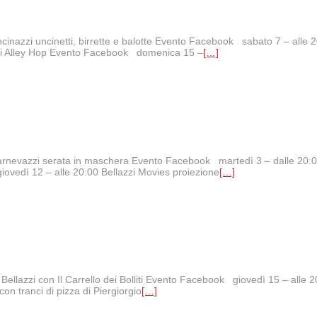
cinazzi uncinetti, birrette e balotte Evento Facebook sabato 7 – alle 20
a di Alley Hop Evento Facebook domenica 15 –
[…]
a Carnevazzi serata in maschera Evento Facebook martedì 3 – dalle 20
ovedì 12 – alle 20:00 Bellazzi Movies proiezione
[…]
n Bellazzi con Il Carrello dei Bolliti Evento Facebook giovedì 15 – alle
 tranci di pizza di Piergiorgio
[…]