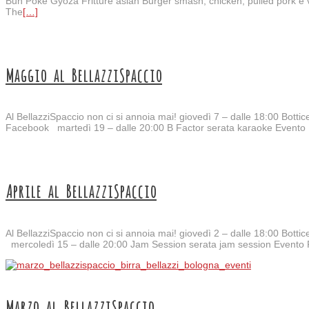
Bun Poke Gyoza Fritture asian Burger smash, chicken, pulled pork e v
The
[…]
Maggio al BellazziSpaccio
Al BellazziSpaccio non ci si annoia mai! giovedì 7 – dalle 18:00 Bo
Facebook martedì 19 – dalle 20:00 B Factor serata karaoke Evento
Aprile al BellazziSpaccio
Al BellazziSpaccio non ci si annoia mai! giovedì 2 – dalle 18:00 Bo
mercoledì 15 – dalle 20:00 Jam Session serata jam session Evento
Marzo al BellazziSpaccio