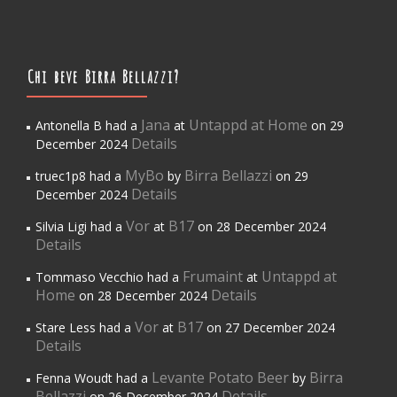
Chi beve Birra Bellazzi?
Jana
Untappd at Home
Antonella B had a
at
on 29
Details
December 2024
MyBo
Birra Bellazzi
truec1p8 had a
by
on 29
Details
December 2024
Vor
B17
Silvia Ligi had a
at
on 28 December 2024
Details
Frumaint
Untappd at
Tommaso Vecchio had a
at
Home
Details
on 28 December 2024
Vor
B17
Stare Less had a
at
on 27 December 2024
Details
Levante Potato Beer
Birra
Fenna Woudt had a
by
Bellazzi
Details
on 26 December 2024