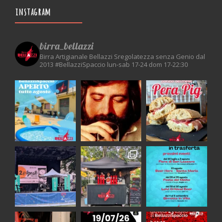
instagram
birra_bellazzi
Birra Artigianale Bellazzi
Sregolatezza senza Genio dal
2013
#BellazziSpaccio
lun-sab 17-24 dom 17-22:30