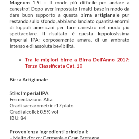
Magnum 1,5l –
Il modo più difficile per andare a
canestro! Dopo aver impostato i malti base in modo da
dare buon supporto a questa
birra artigianale
pur
restando sullo sfondo, abbiamo lanciato quantità enormi
di luppoli americani per fare canestro nel modo più
spettacolare. Il risultato è questa luppolosissima
Imperial IPA: corposamente amara, di un ambrato
intenso e di assoluta bevibilità.
Tra le
migliori birre
a Birra Dell’Anno 2017:
Terza Classificata Cat. 10
Birra Artigianale
Stile:
Imperial IPA
Fermentazione: Alta
Gradi saccarometrici:17 plato
Gradi alcolici: 8.5% vol
IBU: 84
Provenienza ingredienti principali:
– Malto d’orzo: Germania e Gran Bretagna