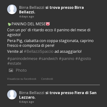
Birra Bellazzi
si trova presso Birra
Bellazzi.
4 days ago
PANINO DEL MESE
Con un po' di ritardo ecco il panino del mese di
agosto!
Pera Pig, ciabatta con coppa stagionata, caprino
fresco e composta di pere!
Venite al
#BellazziSpaccio
ad assaggiarlo!
#paninodelmese
#sandwich
#panino
#Agosto
#estate
Photo
·
Visualizza su Facebook
Condividi
Birra Bellazzi
si trova presso Fiera di San
Lazzaro.
6 days ago