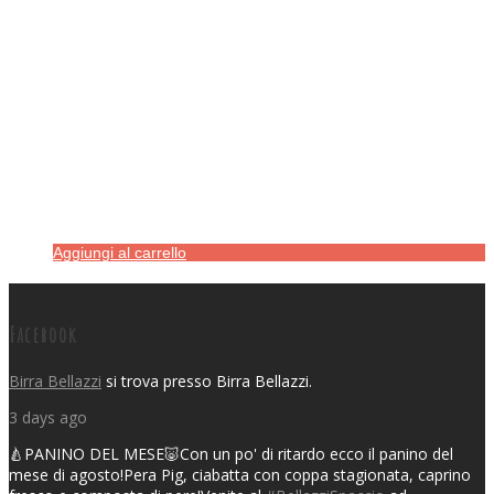
Aggiungi al carrello
Facebook
Birra Bellazzi
si trova presso Birra Bellazzi.
3 days ago
🍐PANINO DEL MESE🐷
Con un po' di ritardo ecco il panino del
mese di agosto!
Pera Pig, ciabatta con coppa stagionata, caprino