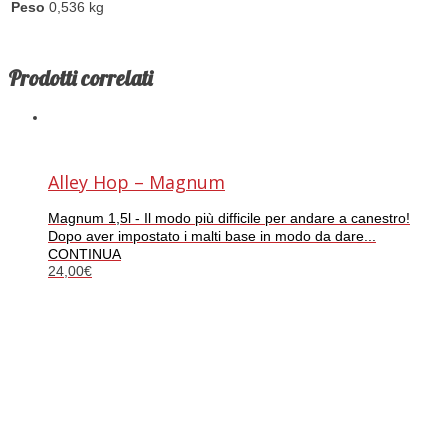
Peso
0,536 kg
Prodotti correlati
Alley Hop – Magnum
Magnum 1,5l - Il modo più difficile per andare a canestro!
Dopo aver impostato i malti base in modo da dare...
CONTINUA
24,00
€