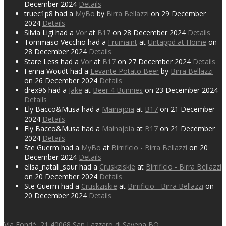
December 2024
Details
truec1p8 had a
MyBo
by
Birra Bellazzi
on 29 December
2024
Details
Silvia Ligi had a
Vor
at
B17
on 28 December 2024
Details
Tommaso Vecchio had a
Frumaint
at
Untappd at Home
on
28 December 2024
Details
Stare Less had a
Vor
at
B17
on 27 December 2024
Details
Fenna Woudt had a
Levante Potato Beer
by
Birra Bellazzi
on 26 December 2024
Details
drex96 had a
Jake
at
Beer 4 Bunnies
on 23 December 2024
Details
Ely Bacco&Musa had a
Mainajoia
at
B17
on 21 December
2024
Details
Ely Bacco&Musa had a
Mainajoia
at
B17
on 21 December
2024
Details
Ste Guerm had a
MyBo
at
Birrificio - Birra Bellazzi
on 20
December 2024
Details
elisa_natali_sour had a
Cruskziskie
at
Birrificio - Birra Bellazzi
on 20 December 2024
Details
Ste Guerm had a
Cruskziskie
at
Birrificio - Birra Bellazzi
on
20 December 2024
Details
Via Fondè, 21,40068 San Lazzaro di Savena BO