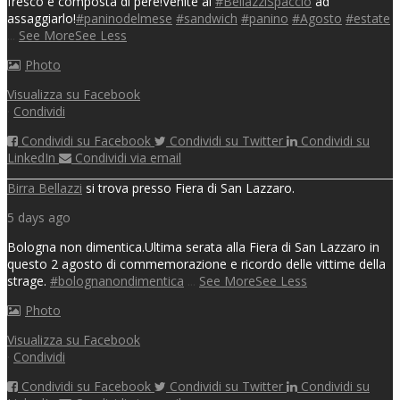
fresco e composta di pere!
Venite al
#BellazziSpaccio
ad
assaggiarlo!
#paninodelmese
#sandwich
#panino
#Agosto
#estate
...
See More
See Less
Photo
Visualizza su Facebook
·
Condividi
Condividi su Facebook
Condividi su Twitter
Condividi su
LinkedIn
Condividi via email
Birra Bellazzi
si trova presso Fiera di San Lazzaro.
5 days ago
Bologna non dimentica.
Ultima serata alla Fiera di San Lazzaro in
questo 2 agosto di commemorazione e ricordo delle vittime della
strage.
#bolognanondimentica
...
See More
See Less
Photo
Visualizza su Facebook
·
Condividi
Condividi su Facebook
Condividi su Twitter
Condividi su