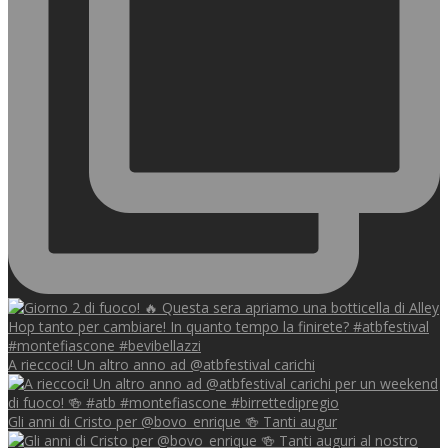
A rieccoci! Un altro anno ad @atbfestival carichi
Gli anni di Cristo per @bovo_enrique 🍻 Tanti augur