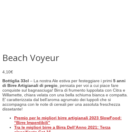
Beach Voyeur
4,10
€
Bottiglia 33cl
– La nostra Ale estiva per festeggiare i primi
5 anni
di
Birre Artigianali
di pregio
, pensata per voi a cui piace fare
conquiste sul bagnasciuga! Birra di frumento luppolata con Citra e
Willamette, chiara velata con una bella schiuma bianca e compatta.
E’ caratterizzata dal bell’aroma agrumato dei luppoli che si
accompagna con le note di cereali per una assoluta freschezza
dissetante!
Premio per le
migliori birre artigianali 2023
SlowFood:
“Birre Imperdibili”
Tra le migliori birre a Birra Dell’Anno 2021: Terza