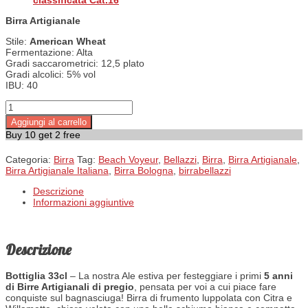
classificata Cat.16
Birra Artigianale
Stile:
American Wheat
Fermentazione: Alta
Gradi saccarometrici: 12,5 plato
Gradi alcolici: 5% vol
IBU: 40
Beach Voyeur quantità
Aggiungi al carrello
Buy 10 get 2 free
Categoria:
Birra
Tag:
Beach Voyeur
,
Bellazzi
,
Birra
,
Birra Artigianale
,
Birra Artigianale Italiana
,
Birra Bologna
,
birrabellazzi
Descrizione
Informazioni aggiuntive
Descrizione
Bottiglia 33cl
– La nostra Ale estiva per festeggiare i primi
5 anni
di
Birre Artigianali
di pregio
, pensata per voi a cui piace fare
conquiste sul bagnasciuga! Birra di frumento luppolata con Citra e