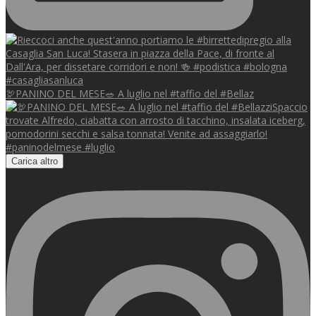
🦃PANINO DEL MESE🥗 A luglio nel #taffio del #Bellaz
Carica altro