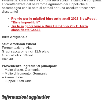
Willamette, chiara velata con una bella schiuma bianca e compatta.
E’ caratterizzata dal bell’aroma agrumato dei luppoli che si
accompagna con le note di cereali per una assoluta freschezza
dissetante!
Premio per le
migliori birre artigianali 2023
SlowFood:
“Birre Imperdibili”
Tra le migliori birre a Birra Dell’Anno 2021: Terza
classificata Cat.16
Birra Artigianale
Stile:
American Wheat
Fermentazione: Alta
Gradi saccarometrici: 12,5 plato
Gradi alcolici: 5% vol
IBU: 40
Provenienza ingredienti principali:
– Malto d’orzo: Germania
– Malto di frumento: Germania
– Avena: Italia
– Luppoli: Stati Uniti
Informazioni aggiuntive