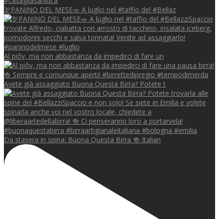
🦃PANINO DEL MESE🥗 A luglio nel #taffio del #Bellaz
Al piôv, ma non abbastanza da impedirci di fare un
Avete già assaggiato Buona Questa Birra? Potete t
Da stasera in spina: Buona Questa Birra 🍻 Italian