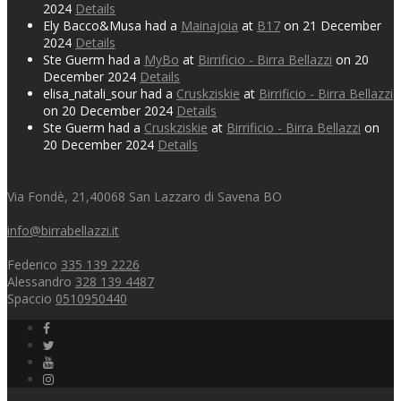
2024
Details
Ely Bacco&Musa had a
Mainajoia
at
B17
on 21 December
2024
Details
Ste Guerm had a
MyBo
at
Birrificio - Birra Bellazzi
on 20
December 2024
Details
elisa_natali_sour had a
Cruskziskie
at
Birrificio - Birra Bellazzi
on 20 December 2024
Details
Ste Guerm had a
Cruskziskie
at
Birrificio - Birra Bellazzi
on
20 December 2024
Details
Via Fondè, 21,40068 San Lazzaro di Savena BO
info@birrabellazzi.it
Federico
335 139 2226
Alessandro
328 139 4487
Spaccio
0510950440