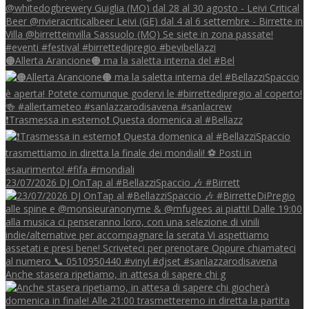
🟠Allerta Arancione🟠 ma la saletta interna del #Bel
❗Trasmessa in esterno❗ Questa domenica al #Bellazz
23/07/2026 DJ OnTap al #BellazziSpaccio 🎶 #Birrett
Anche stasera ripetiamo, in attesa di sapere chi g