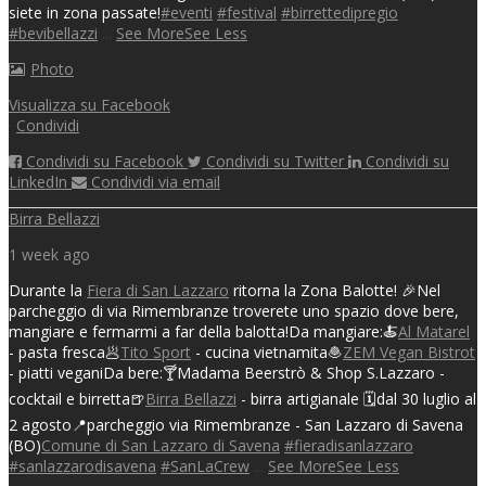
siete in zona passate!
#eventi
#festival
#birrettedipregio
#bevibellazzi
...
See More
See Less
Photo
Visualizza su Facebook
·
Condividi
Condividi su Facebook
Condividi su Twitter
Condividi su
LinkedIn
Condividi via email
Birra Bellazzi
1 week ago
Durante la
Fiera di San Lazzaro
ritorna la Zona Balotte! 🎉
Nel
parcheggio di via Rimembranze troverete uno spazio dove bere,
mangiare e fermarmi a far della balotta!
Da mangiare:
🍝
Al Matarel
- pasta fresca
🥟
Tito Sport
- cucina vietnamita
🧆
ZEM Vegan Bistrot
- piatti vegani
Da bere:
🍸Madama Beerstrò & Shop S.Lazzaro -
cocktail e birretta
🍺
Birra Bellazzi
- birra artigianale
🗓️dal 30 luglio al
2 agosto
📍parcheggio via Rimembranze - San Lazzaro di Savena
(BO)
Comune di San Lazzaro di Savena
#fieradisanlazzaro
#sanlazzarodisavena
#SanLaCrew
...
See More
See Less