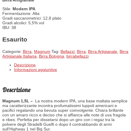
Birra Artigianale
Stile:
Modern IPA
Fermentazione: Alta
Gradi saccarometrici: 12,8 plato
Gradi alcolici: 5,5% vol
IBU: 38
Esaurito
Categorie:
Birra
,
Magnum
Tag:
Bellazzi
,
Birra
,
Birra Artigianale
,
Birra
Artigianale Italiana
,
Birra Bologna
,
birrabellazzi
Descrizione
Informazioni aggiuntive
Descrizione
Magnum 1,5L –
La nostra modern IPA, una base maltata semplice
ma caratterizzante incontra profumatissimi luppoli americani e
pacifici regalando una bevuta super coinvolgente. Chiara brillante
con un amaro ricco e deciso che si affianca alle note di uva fragola
e ribes.
Perfetta per dissetarsi dopo un giro con i regaz tra la
polvere degli Stradelli Guelfi o dopo il contrabbando di armi
sull’Highway 1 nel Big Sur.