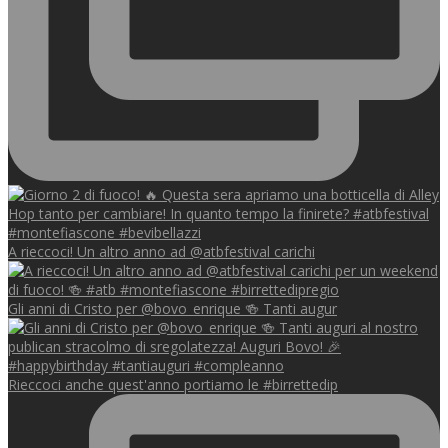
A rieccoci! Un altro anno ad @atbfestival carichi
Gli anni di Cristo per @bovo_enrique 🍻 Tanti augur
Rieccoci anche quest'anno portiamo le #birrettedip