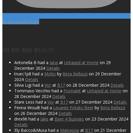
Segui su Instagram
Chi beve Birra Bellazzi?
Antonella B had a
Jana
at
Untappd at Home
on 29
December 2024
Details
truec1p8 had a
MyBo
by
Birra Bellazzi
on 29 December
2024
Details
Silvia Ligi had a
Vor
at
B17
on 28 December 2024
Details
Tommaso Vecchio had a
Frumaint
at
Untappd at Home
on
28 December 2024
Details
Stare Less had a
Vor
at
B17
on 27 December 2024
Details
Fenna Woudt had a
Levante Potato Beer
by
Birra Bellazzi
on 26 December 2024
Details
drex96 had a
Jake
at
Beer 4 Bunnies
on 23 December 2024
Details
Ely Bacco&Musa had a
Mainajoia
at
B17
on 21 December