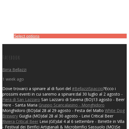
Select options
Facebook
Birra Bellazzi
1 week ago
Dove trovarci a spinare al di fuori del
#BellazziSpaccio
?
Ecco i
prossimi eventi in cui saremo a spinare:
dal 30 luglio al 2 agosto -
Fiera di San Lazzaro
San Lazzaro di Savena (BO)
13 agosto - Beer
Here - Santa Maria
Gruppo Scaricalasino - Monghidoro
Monghidoro (BO)
dal 28 al 29 agosto - Festa del Malto
White Dog
Brewery
Guiglia (MO)
dal 28 al 30 agosto - Leivi Critical Beer
Riviera Critical Beer
Leivi (GE)
dal 4 al 6 settembre - Birrette in Villa
- Festival dei Birrifici Artigianali & Microbirrifici
Sassuolo (MO)
Se