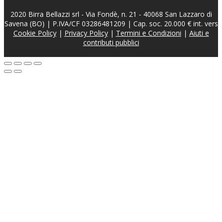
2020 Birra Bellazzi srl - Via Fondè, n. 21 - 40068 San Lazzaro di
Savena (BO) | P.IVA/CF 03286481209 | Cap. soc. 20.000 € int. vers
Cookie Policy
|
Privacy Policy
|
Termini e Condizioni
|
Aiuti e
contributi pubblici