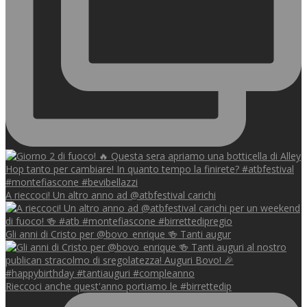
A rieccoci! Un altro anno ad @atbfestival carichi
Gli anni di Cristo per @bovo_enrique 🍻 Tanti augur
Rieccoci anche quest'anno portiamo le #birrettedip