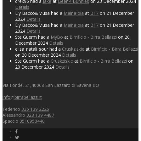
drex96 had a
Jake
at
Beer 4 Bunnies
on 23 December 2024
Details
Ely Bacco&Musa had a
Mainajoia
at
B17
on 21 December
2024
Details
Ely Bacco&Musa had a
Mainajoia
at
B17
on 21 December
2024
Details
Ste Guerm had a
MyBo
at
Birrificio - Birra Bellazzi
on 20
December 2024
Details
elisa_natali_sour had a
Cruskziskie
at
Birrificio - Birra Bellazzi
on 20 December 2024
Details
Ste Guerm had a
Cruskziskie
at
Birrificio - Birra Bellazzi
on
20 December 2024
Details
Via Fondè, 21,40068 San Lazzaro di Savena BO
info@birrabellazzi.it
Federico
335 139 2226
Alessandro
328 139 4487
Spaccio
0510950440