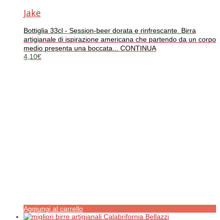
Jake
Bottiglia 33cl - Session-beer dorata e rinfrescante. Birra
artigianale di ispirazione americana che partendo da un corpo
medio presenta una boccata... CONTINUA
4,10
€
Aggiungi al carrello