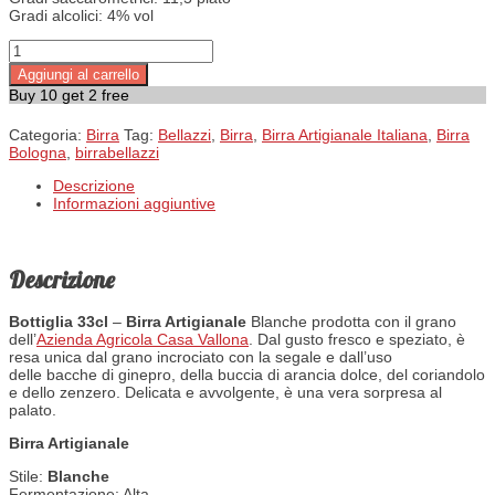
Gradi alcolici: 4% vol
Frumaint quantità
Aggiungi al carrello
Buy 10 get 2 free
Categoria:
Birra
Tag:
Bellazzi
,
Birra
,
Birra Artigianale Italiana
,
Birra
Bologna
,
birrabellazzi
Descrizione
Informazioni aggiuntive
Descrizione
Bottiglia 33cl
–
Birra Artigianale
Blanche prodotta con il grano
dell’
Azienda Agricola Casa Vallona
. Dal gusto fresco e speziato, è
resa unica dal grano incrociato con la segale e dall’uso
delle bacche di ginepro, della buccia di arancia dolce, del coriandolo
e dello zenzero. Delicata e avvolgente, è una vera sorpresa al
palato.
Birra Artigianale
Stile:
Blanche
Fermentazione: Alta