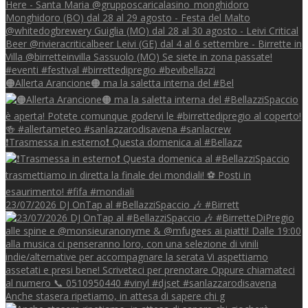
🟠Allerta Arancione🟠 ma la saletta interna del #Bel
❗Trasmessa in esterno❗ Questa domenica al #Bellazz
23/07/2026 DJ OnTap al #BellazziSpaccio 🎶 #Birrett
Anche stasera ripetiamo, in attesa di sapere chi g