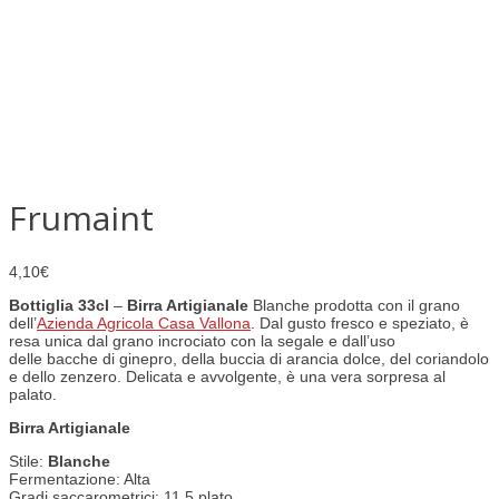
Frumaint
4,10
€
Bottiglia 33cl
–
Birra Artigianale
Blanche prodotta con il grano
dell’
Azienda Agricola Casa Vallona
. Dal gusto fresco e speziato, è
resa unica dal grano incrociato con la segale e dall’uso
delle bacche di ginepro, della buccia di arancia dolce, del coriandolo
e dello zenzero. Delicata e avvolgente, è una vera sorpresa al
palato.
Birra Artigianale
Stile:
Blanche
Fermentazione: Alta
Gradi saccarometrici: 11,5 plato