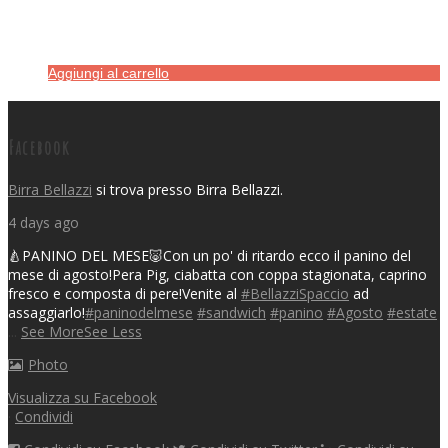
Aggiungi al carrello
Facebook
Birra Bellazzi
si trova presso Birra Bellazzi.
4 days ago
🍐PANINO DEL MESE🐷
Con un po' di ritardo ecco il panino del
mese di agosto!
Pera Pig, ciabatta con coppa stagionata, caprino
fresco e composta di pere!
Venite al
#BellazziSpaccio
ad
assaggiarlo!
#paninodelmese
#sandwich
#panino
#Agosto
#estate
...
See More
See Less
Photo
Visualizza su Facebook
·
Condividi