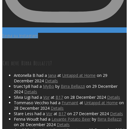
Segui su Instagram
Chi beve Birra Bellazzi?
Antonella B had a
Jana
at
Untappd at Home
on 29
December 2024
Details
truec1p8 had a
MyBo
by
Birra Bellazzi
on 29 December
2024
Details
Silvia Ligi had a
Vor
at
B17
on 28 December 2024
Details
Tommaso Vecchio had a
Frumaint
at
Untappd at Home
on
28 December 2024
Details
Stare Less had a
Vor
at
B17
on 27 December 2024
Details
Fenna Woudt had a
Levante Potato Beer
by
Birra Bellazzi
on 26 December 2024
Details