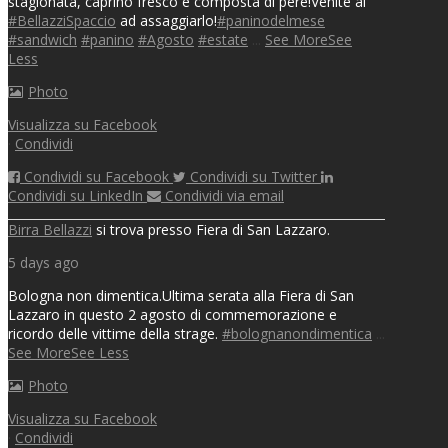
stagionata, caprino fresco e composta di pere!
Venite al
#BellazziSpaccio
ad assaggiarlo!
#paninodelmese
#sandwich
#panino
#Agosto
#estate
...
See More
See
Less
Photo
Visualizza su Facebook
·
Condividi
Condividi su Facebook
Condividi su Twitter
Condividi su LinkedIn
Condividi via email
Birra Bellazzi
si trova presso Fiera di San Lazzaro.
5 days ago
Bologna non dimentica.
Ultima serata alla Fiera di San
Lazzaro in questo 2 agosto di commemorazione e
ricordo delle vittime della strage.
#bolognanondimentica
...
See More
See Less
Photo
Visualizza su Facebook
·
Condividi