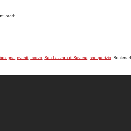
ti orari:
bologna
,
eventi
,
marzo
,
San Lazzaro di Savena
,
san patrizio
. Bookmar