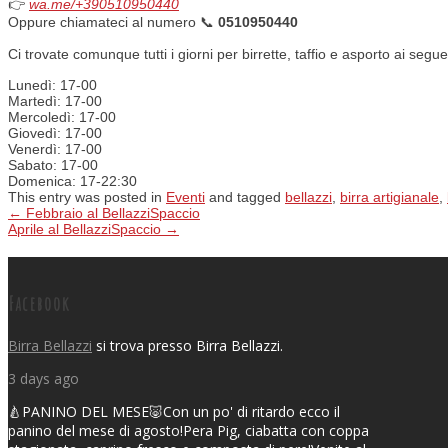
👉
wa.me/+390510950440
Oppure chiamateci al numero 📞
0510950440
Ci trovate comunque tutti i giorni per birrette, taffio e asporto ai seguen
Lunedì: 17-00
Martedì: 17-00
Mercoledì: 17-00
Giovedì: 17-00
Venerdì: 17-00
Sabato: 17-00
Domenica: 17-22:30
This entry was posted in
Eventi
and tagged
bellazzi
,
birra artigianale
,
←
Febbraio al BellazziSpaccio
Aprile al BellazziSpaccio
→
Post navigation
Facebook
Birra Bellazzi
si trova presso Birra Bellazzi.
3 days ago
🍐PANINO DEL MESE🐷
Con un po' di ritardo ecco il
panino del mese di agosto!
Pera Pig, ciabatta con coppa