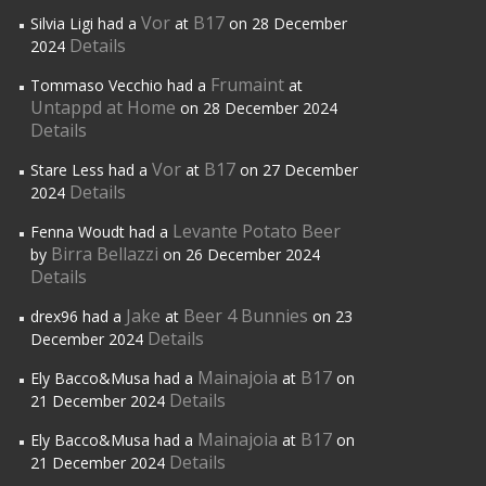
Vor
B17
Silvia Ligi had a
at
on 28 December
Details
2024
Frumaint
Tommaso Vecchio had a
at
Untappd at Home
on 28 December 2024
Details
Vor
B17
Stare Less had a
at
on 27 December
Details
2024
Levante Potato Beer
Fenna Woudt had a
Birra Bellazzi
by
on 26 December 2024
Details
Jake
Beer 4 Bunnies
drex96 had a
at
on 23
Details
December 2024
Mainajoia
B17
Ely Bacco&Musa had a
at
on
Details
21 December 2024
Mainajoia
B17
Ely Bacco&Musa had a
at
on
Details
21 December 2024