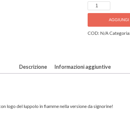
T-
shirt
Donna
AGGIUNGI
quantità
COD:
N/A
Categoria
Descrizione
Informazioni aggiuntive
con logo del luppolo in fiamme nella versione da signorine!