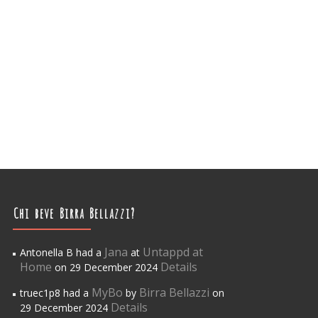
Chi beve Birra Bellazzi?
Jana
Untappd at
Antonella B had a
at
Home
Details
on 29 December 2024
MyBo
Birra Bellazzi
truec1p8 had a
by
on
Details
29 December 2024