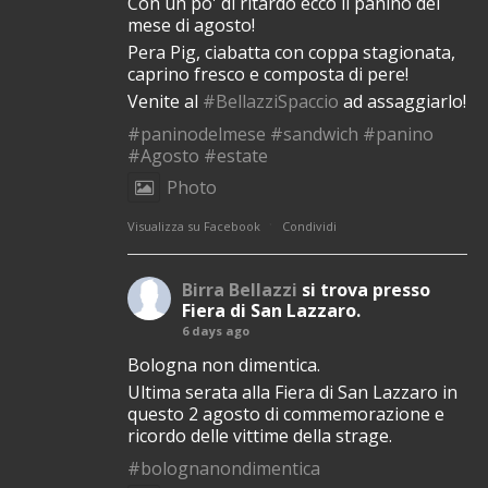
Con un po' di ritardo ecco il panino del
mese di agosto!
Pera Pig, ciabatta con coppa stagionata,
caprino fresco e composta di pere!
Venite al
#BellazziSpaccio
ad assaggiarlo!
#paninodelmese
#sandwich
#panino
#Agosto
#estate
Photo
·
Visualizza su Facebook
Condividi
Birra Bellazzi
si trova presso
Fiera di San Lazzaro.
6 days ago
Bologna non dimentica.
Ultima serata alla Fiera di San Lazzaro in
questo 2 agosto di commemorazione e
ricordo delle vittime della strage.
#bolognanondimentica