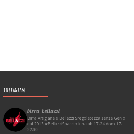
instagram
birra_bellazzi
Birra Artigianale Bellazzi
Sregolatezza senza Genio
dal 2013
#BellazziSpaccio
lun-sab 17-24 dom 17-
22:30