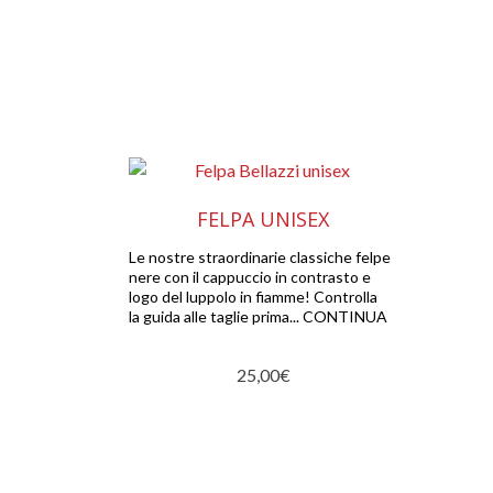
FELPA UNISEX
Le nostre straordinarie classiche felpe
nere con il cappuccio in contrasto e
logo del luppolo in fiamme! Controlla
la guida alle taglie prima... CONTINUA
25,00
€
Questo
prodotto
ha