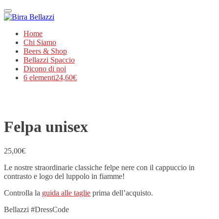
Menu
Home
Chi Siamo
Beers & Shop
Bellazzi Spaccio
Dicono di noi
6 elementi
24,60€
Felpa unisex
25,00
€
Le nostre straordinarie classiche felpe nere con il cappuccio in
contrasto e logo del luppolo in fiamme!
Controlla la
guida alle taglie
prima dell’acquisto.
Bellazzi #DressCode