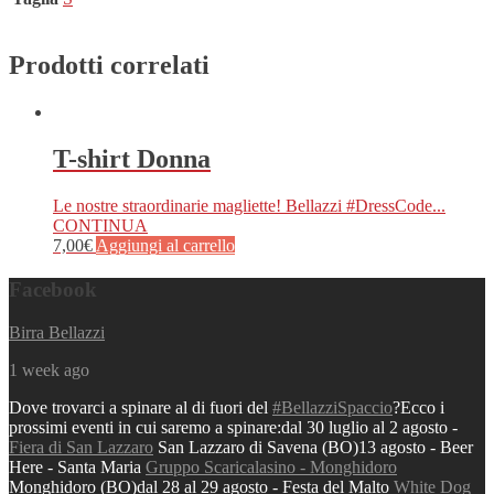
Prodotti correlati
T-shirt Donna
Le nostre straordinarie magliette! Bellazzi #DressCode...
CONTINUA
7,00
€
Aggiungi al carrello
Questo prodotto ha più varianti. Le
opzioni possono essere scelte nella
pagina del prodotto
Facebook
Birra Bellazzi
1 week ago
Dove trovarci a spinare al di fuori del
#BellazziSpaccio
?
Ecco i
prossimi eventi in cui saremo a spinare:
dal 30 luglio al 2 agosto -
Fiera di San Lazzaro
San Lazzaro di Savena (BO)
13 agosto - Beer
Here - Santa Maria
Gruppo Scaricalasino - Monghidoro
Monghidoro (BO)
dal 28 al 29 agosto - Festa del Malto
White Dog