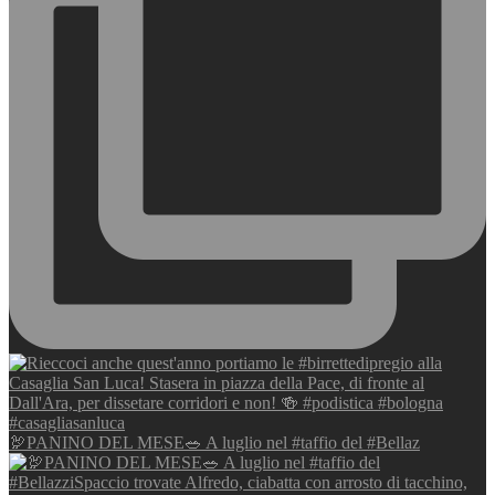
🦃PANINO DEL MESE🥗 A luglio nel #taffio del #Bellaz