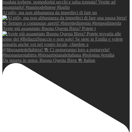
Al piôv, ma non abbastanza da impedirci di fare un
Avete già assaggiato Buona Questa Birra? Potete t
Da stasera in spina: Buona Questa Birra 🍻 Italian