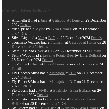
Chi beve Birra Bellazzi?
Antonella B had a
Jana
at
Untappd at Home
on 29 December
2024
Details
truec1p8 had a
MyBo
by
Birra Bellazzi
on 29 December
2024
Details
Silvia Ligi had a
Vor
at
B17
on 28 December 2024
Details
Tommaso Vecchio had a
Frumaint
at
Untappd at Home
on 28
December 2024
Details
Stare Less had a
Vor
at
B17
on 27 December 2024
Details
Fenna Woudt had a
Levante Potato Beer
by
Birra Bellazzi
on
26 December 2024
Details
drex96 had a
Jake
at
Beer 4 Bunnies
on 23 December 2024
Details
Ely Bacco&Musa had a
Mainajoia
at
B17
on 21 December
2024
Details
Ely Bacco&Musa had a
Mainajoia
at
B17
on 21 December
2024
Details
Ste Guerm had a
MyBo
at
Birrificio - Birra Bellazzi
on 20
December 2024
Details
elisa_natali_sour had a
Cruskziskie
at
Birrificio - Birra
Bellazzi
on 20 December 2024
Details
Ste Guerm had a
Cruskziskie
at
Birrificio - Birra Bellazzi
on