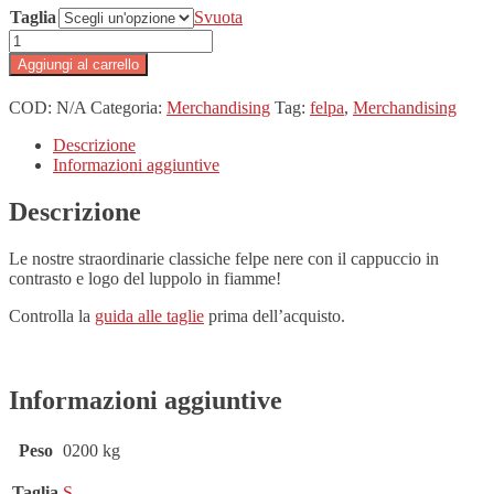
Taglia
Svuota
Felpa unisex quantità
Aggiungi al carrello
COD:
N/A
Categoria:
Merchandising
Tag:
felpa
,
Merchandising
Descrizione
Informazioni aggiuntive
Descrizione
Le nostre straordinarie classiche felpe nere con il cappuccio in
contrasto e logo del luppolo in fiamme!
Controlla la
guida alle taglie
prima dell’acquisto.
Informazioni aggiuntive
Peso
0200 kg
Taglia
S