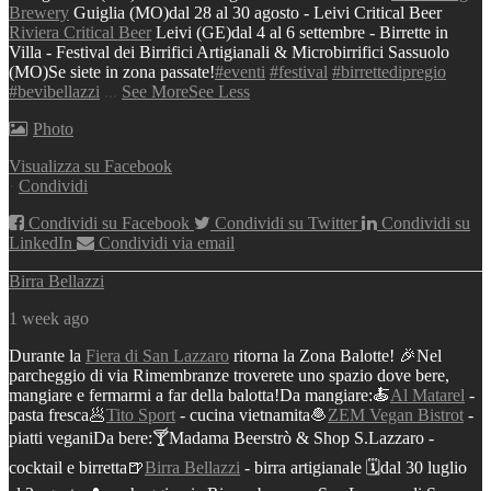
Brewery
Guiglia (MO)
dal 28 al 30 agosto - Leivi Critical Beer
Riviera Critical Beer
Leivi (GE)
dal 4 al 6 settembre - Birrette in
Villa - Festival dei Birrifici Artigianali & Microbirrifici
Sassuolo
(MO)
Se siete in zona passate!
#eventi
#festival
#birrettedipregio
#bevibellazzi
...
See More
See Less
Photo
Visualizza su Facebook
·
Condividi
Condividi su Facebook
Condividi su Twitter
Condividi su
LinkedIn
Condividi via email
Birra Bellazzi
1 week ago
Durante la
Fiera di San Lazzaro
ritorna la Zona Balotte! 🎉
Nel
parcheggio di via Rimembranze troverete uno spazio dove bere,
mangiare e fermarmi a far della balotta!
Da mangiare:
🍝
Al Matarel
-
pasta fresca
🥟
Tito Sport
- cucina vietnamita
🧆
ZEM Vegan Bistrot
-
piatti vegani
Da bere:
🍸Madama Beerstrò & Shop S.Lazzaro -
cocktail e birretta
🍺
Birra Bellazzi
- birra artigianale
🗓️dal 30 luglio