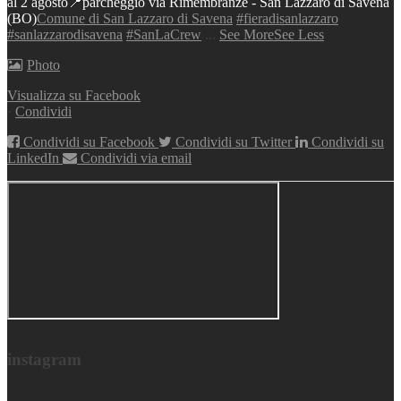
al 2 agosto
📍parcheggio via Rimembranze - San Lazzaro di Savena
(BO)
Comune di San Lazzaro di Savena
#fieradisanlazzaro
#sanlazzarodisavena
#SanLaCrew
...
See More
See Less
Photo
Visualizza su Facebook
·
Condividi
Condividi su Facebook
Condividi su Twitter
Condividi su
LinkedIn
Condividi via email
instagram