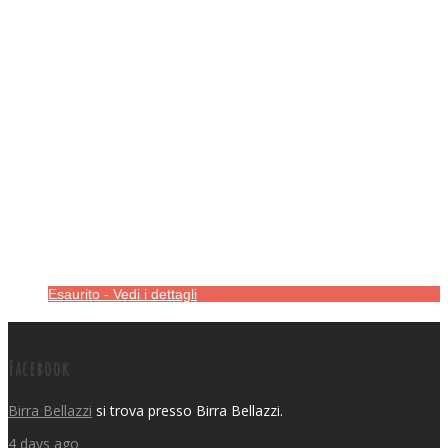
Esaurito - Vedi i dettagli
Facebook
Birra Bellazzi
si trova presso Birra Bellazzi.
4 days ago