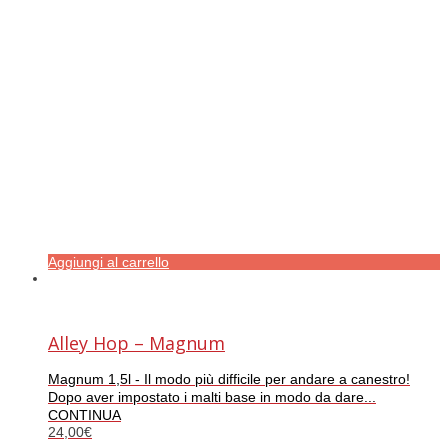
Aggiungi al carrello
Alley Hop – Magnum
Magnum 1,5l - Il modo più difficile per andare a canestro!
Dopo aver impostato i malti base in modo da dare...
CONTINUA
24,00
€