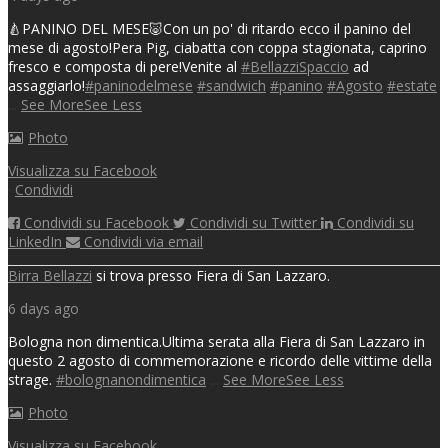
🍐PANINO DEL MESE🐷
Con un po' di ritardo ecco il panino del
mese di agosto!
Pera Pig, ciabatta con coppa stagionata, caprino
fresco e composta di pere!
Venite al
#BellazziSpaccio
ad
assaggiarlo!
#paninodelmese
#sandwich
#panino
#Agosto
#estate
...
See More
See Less
Photo
Visualizza su Facebook
·
Condividi
Condividi su Facebook
Condividi su Twitter
Condividi su
LinkedIn
Condividi via email
Birra Bellazzi
si trova presso Fiera di San Lazzaro.
6 days ago
Bologna non dimentica.
Ultima serata alla Fiera di San Lazzaro in
questo 2 agosto di commemorazione e ricordo delle vittime della
strage.
#bolognanondimentica
...
See More
See Less
Photo
Visualizza su Facebook