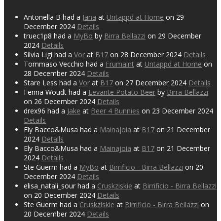
Antonella B had a
Jana
at
Untappd at Home
on 29
December 2024
Details
truec1p8 had a
MyBo
by
Birra Bellazzi
on 29 December
2024
Details
Silvia Ligi had a
Vor
at
B17
on 28 December 2024
Details
Tommaso Vecchio had a
Frumaint
at
Untappd at Home
on
28 December 2024
Details
Stare Less had a
Vor
at
B17
on 27 December 2024
Details
Fenna Woudt had a
Levante Potato Beer
by
Birra Bellazzi
on 26 December 2024
Details
drex96 had a
Jake
at
Beer 4 Bunnies
on 23 December 2024
Details
Ely Bacco&Musa had a
Mainajoia
at
B17
on 21 December
2024
Details
Ely Bacco&Musa had a
Mainajoia
at
B17
on 21 December
2024
Details
Ste Guerm had a
MyBo
at
Birrificio - Birra Bellazzi
on 20
December 2024
Details
elisa_natali_sour had a
Cruskziskie
at
Birrificio - Birra Bellazzi
on 20 December 2024
Details
Ste Guerm had a
Cruskziskie
at
Birrificio - Birra Bellazzi
on
20 December 2024
Details