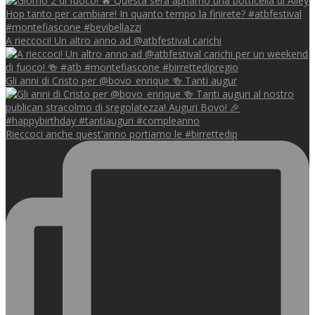
A rieccoci! Un altro anno ad @atbfestival carichi
Gli anni di Cristo per @bovo_enrique 🍻 Tanti augur
Rieccoci anche quest'anno portiamo le #birrettedip