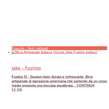
Esaurito - Vedi i dettagli
Jake – Fustino
Fustino 5l - Session-beer dorata e rinfrescante. Birra
artigianale di ispirazione americana che partendo da un corpo
medio presenta una boccata equilibrata... CONTINUA
53,30
€