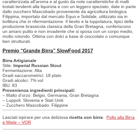
caratterizzata all’aroma e al gusto da note caratteristiche di malti
tostati tendenti alla liquirizia e con un leggero speziato, date in parte
dallo zucchero Mascobado proveniente da agricoltura biologica
Filippina, importato dal mercato Equo e Solidale, utilizzato sia in
bollitura che in rifermentazione. Il lievito e la luppolatura, tipici della
produzione brassicola classica della Gran Bretagna, conferiscono
un amaro pulito e non invadente che si sposa con un corpo medio,
molto rotondo. Ottima con dolci a base di cioccolato o comunque
ben strutturati.
Premio “Grande Birra” SlowFood 2017
Birra Artigianale
Stile:
Imperial Russian Stout
Fermentazione:
Alta
Gradi saccarometrici:
18 plato
Gradi alcolici:
7% vol
IBU:
83
Provenienza ingredienti principali:
– Malto d’orzo: Belgio, Germania, Gran Bretagna
– Luppoli: Slovenia e Stati Uniti
– Zucchero Mascobado: Filippine
Lasciati ispirare per una deliziosa
ricetta con birra
:
Pollo alla Birra
e Miele – VOR