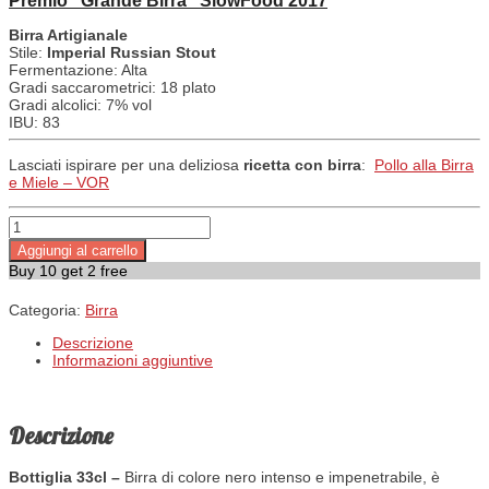
Premio “Grande Birra” SlowFood 2017
Birra Artigianale
Stile:
Imperial Russian Stout
Fermentazione:
Alta
Gradi saccarometrici:
18 plato
Gradi alcolici:
7% vol
IBU:
83
Lasciati ispirare per una deliziosa
ricetta con birra
:
Pollo alla Birra
e Miele – VOR
Vor quantità
Aggiungi al carrello
Buy 10 get 2 free
Categoria:
Birra
Descrizione
Informazioni aggiuntive
Descrizione
Bottiglia 33cl –
Birra di colore nero intenso e impenetrabile, è