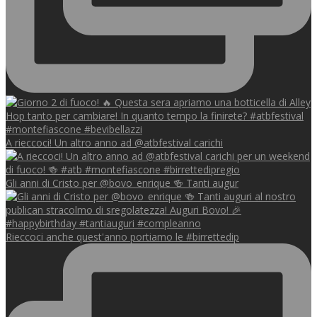
A rieccoci! Un altro anno ad @atbfestival carichi
Gli anni di Cristo per @bovo_enrique 🍻 Tanti augur
Rieccoci anche quest'anno portiamo le #birrettedip