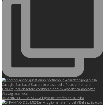
🦃PANINO DEL MESE🥗 A luglio nel #taffio del #Bellaz