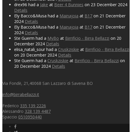
drex96 had a
Jake
at
Beer 4 Bunnies
on 23 December 2024
Details
Ely Bacco&Musa had a
Mainajoia
at
B17
on 21 December
2024
Details
Ely Bacco&Musa had a
Mainajoia
at
B17
on 21 December
2024
Details
Ste Guerm had a
MyBo
at
Birrificio - Birra Bellazzi
on 20
December 2024
Details
elisa_natali_sour had a
Cruskziskie
at
Birrificio - Birra Bellazzi
on 20 December 2024
Details
Ste Guerm had a
Cruskziskie
at
Birrificio - Birra Bellazzi
on
20 December 2024
Details
Via Fondè, 21,40068 San Lazzaro di Savena BO
info@birrabellazzi.it
Federico
335 139 2226
Alessandro
328 139 4487
Spaccio
0510950440