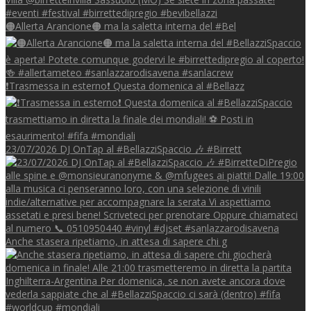
🟠Allerta Arancione🟠 ma la saletta interna del #Bel
❗Trasmessa in esterno❗ Questa domenica al #Bellazz
23/07/2026 DJ OnTap al #BellazziSpaccio 🎶 #Birrett
Anche stasera ripetiamo, in attesa di sapere chi g