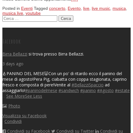
Posted in
Eventi
Tagged
concerto
,
Evento
,
live
,
live music
,
musica
,
musica live
,
youtube
Ricerca per:
Posts navigation
Facebook
Birra Bellazzi
si trova presso Birra Bellazzi.
3 days ago
🍐PANINO DEL MESE🐷
Con un po' di ritardo ecco il panino del
mese di agosto!
Pera Pig, ciabatta con coppa stagionata, caprino
fresco e composta di pere!
Venite al
#BellazziSpaccio
ad
assaggiarlo!
#paninodelmese
#sandwich
#panino
#Agosto
#estate
...
See More
See Less
Photo
Visualizza su Facebook
·
Condividi
Condividi su Facebook
Condividi su Twitter
Condividi su