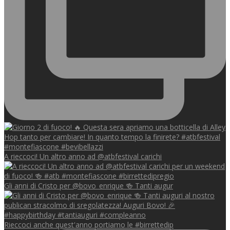
A rieccoci! Un altro anno ad @atbfestival carichi
Gli anni di Cristo per @bovo_enrique 🍻 Tanti augur
Rieccoci anche quest'anno portiamo le #birrettedip