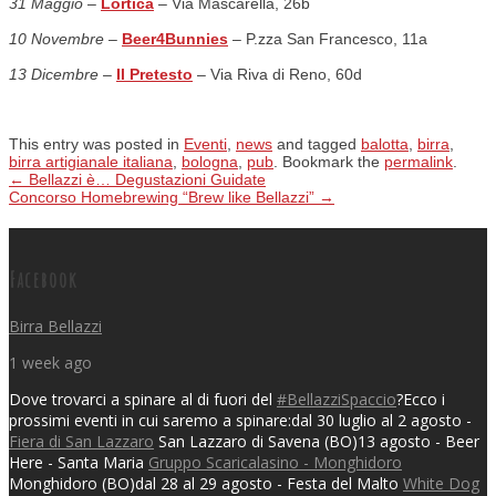
31 Maggio
–
Lortica
– Via Mascarella, 26b
10 Novembre –
Beer4Bunnies
– P.zza San Francesco, 11a
13 Dicembre
–
Il Pretesto
– Via Riva di Reno, 60d
This entry was posted in
Eventi
,
news
and tagged
balotta
,
birra
,
birra artigianale italiana
,
bologna
,
pub
. Bookmark the
permalink
.
←
Bellazzi è… Degustazioni Guidate
Concorso Homebrewing “Brew like Bellazzi”
→
Post navigation
Facebook
Birra Bellazzi
1 week ago
Dove trovarci a spinare al di fuori del
#BellazziSpaccio
?
Ecco i
prossimi eventi in cui saremo a spinare:
dal 30 luglio al 2 agosto -
Fiera di San Lazzaro
San Lazzaro di Savena (BO)
13 agosto - Beer
Here - Santa Maria
Gruppo Scaricalasino - Monghidoro
Monghidoro (BO)
dal 28 al 29 agosto - Festa del Malto
White Dog