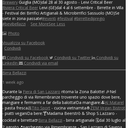
Brewery
Guiglia (MO)
dal 28 al 30 agosto - Leivi Critical Beer
Riviera Critical Beer
Leivi (GE)
dal 4 al 6 settembre - Birrette in Villa
- Festival dei Birrifici Artigianali & Microbirrifici
Sassuolo (MO)
Se
siete in zona passate!
#eventi
#festival
#birrettedipregio
#bevibellazzi
...
See More
See Less
Photo
Visualizza su Facebook
·
Condividi
Condividi su Facebook
Condividi su Twitter
Condividi su
LinkedIn
Condividi via email
Birra Bellazzi
1 week ago
Durante la
Fiera di San Lazzaro
ritorna la Zona Balotte! 🎉
Nel
parcheggio di via Rimembranze troverete uno spazio dove bere,
mangiare e fermarmi a far della balotta!
Da mangiare:
🍝
Al Matarel
- pasta fresca
🥟
Tito Sport
- cucina vietnamita
🧆
ZEM Vegan Bistrot
- piatti vegani
Da bere:
🍸Madama Beerstrò & Shop S.Lazzaro -
cocktail e birretta
🍺
Birra Bellazzi
- birra artigianale
🗓️dal 30 luglio al
2 agosto
📍parcheggio via Rimembranze - San Lazzaro di Savena