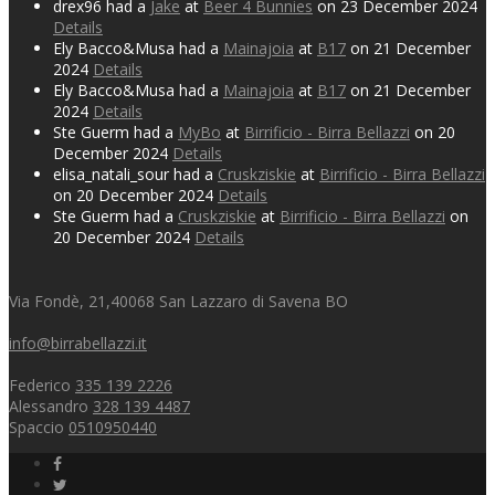
drex96 had a
Jake
at
Beer 4 Bunnies
on 23 December 2024
Details
Ely Bacco&Musa had a
Mainajoia
at
B17
on 21 December
2024
Details
Ely Bacco&Musa had a
Mainajoia
at
B17
on 21 December
2024
Details
Ste Guerm had a
MyBo
at
Birrificio - Birra Bellazzi
on 20
December 2024
Details
elisa_natali_sour had a
Cruskziskie
at
Birrificio - Birra Bellazzi
on 20 December 2024
Details
Ste Guerm had a
Cruskziskie
at
Birrificio - Birra Bellazzi
on
20 December 2024
Details
Via Fondè, 21,40068 San Lazzaro di Savena BO
info@birrabellazzi.it
Federico
335 139 2226
Alessandro
328 139 4487
Spaccio
0510950440