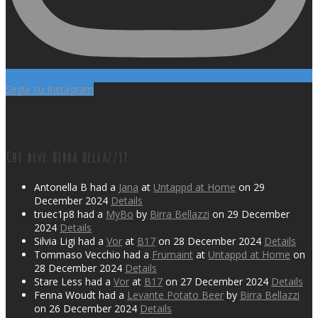
Segui su Instagram
Chi beve Birra Bellazzi?
Antonella B had a
Jana
at
Untappd at Home
on 29
December 2024
Details
truec1p8 had a
MyBo
by
Birra Bellazzi
on 29 December
2024
Details
Silvia Ligi had a
Vor
at
B17
on 28 December 2024
Details
Tommaso Vecchio had a
Frumaint
at
Untappd at Home
on
28 December 2024
Details
Stare Less had a
Vor
at
B17
on 27 December 2024
Details
Fenna Woudt had a
Levante Potato Beer
by
Birra Bellazzi
on 26 December 2024
Details