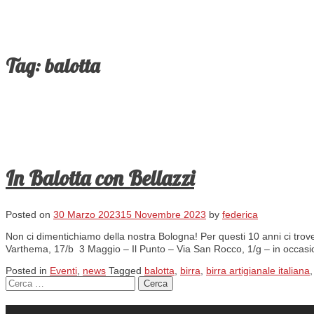
Tag:
balotta
In Balotta con Bellazzi
Posted on
30 Marzo 2023
15 Novembre 2023
by
federica
Non ci dimentichiamo della nostra Bologna! Per questi 10 anni ci trover
Varthema, 17/b 3 Maggio – Il Punto – Via San Rocco, 1/g – in occasi
Posted in
Eventi
,
news
Tagged
balotta
,
birra
,
birra artigianale italiana
Ricerca per: