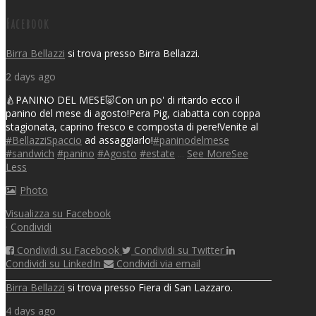
Posts navigation
Facebook
Birra Bellazzi
si trova presso Birra Bellazzi.
2 days ago
🍐PANINO DEL MESE🐷
Con un po' di ritardo ecco il
panino del mese di agosto!
Pera Pig, ciabatta con coppa
stagionata, caprino fresco e composta di pere!
Venite al
#BellazziSpaccio
ad assaggiarlo!
#paninodelmese
#sandwich
#panino
#Agosto
#estate
...
See More
See
Less
Photo
Visualizza su Facebook
·
Condividi
Condividi su Facebook
Condividi su Twitter
Condividi su LinkedIn
Condividi via email
Birra Bellazzi
si trova presso Fiera di San Lazzaro.
4 days ago