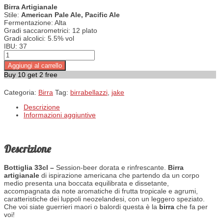
Birra Artigianale
Stile:
American Pale Ale, Pacific Ale
Fermentazione:
Alta
Gradi saccarometrici:
12 plato
Gradi alcolici:
5.5% vol
IBU:
37
Jake quantità
Aggiungi al carrello
Buy 10 get 2 free
Categoria:
Birra
Tag:
birrabellazzi
,
jake
Descrizione
Informazioni aggiuntive
Descrizione
Bottiglia 33cl –
Session-beer dorata e rinfrescante.
Birra
artigianale
di ispirazione americana che partendo da un corpo
medio presenta una boccata equilibrata e dissetante,
accompagnata da note aromatiche di frutta tropicale e agrumi,
caratteristiche dei luppoli neozelandesi, con un leggero speziato.
Che voi siate guerrieri maori o balordi questa è la
birra
che fa per
voi!