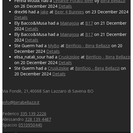
Fenna Woudt had a
Levante Potato Beer
by
Birra Bellazzi
on 26 December 2024
Details
drex96 had a
Jake
at
Beer 4 Bunnies
on 23 December 2024
Details
Ely Bacco&Musa had a
Mainajoia
at
B17
on 21 December
2024
Details
Ely Bacco&Musa had a
Mainajoia
at
B17
on 21 December
2024
Details
Ste Guerm had a
MyBo
at
Birrificio - Birra Bellazzi
on 20
December 2024
Details
elisa_natali_sour had a
Cruskziskie
at
Birrificio - Birra Bellazzi
on 20 December 2024
Details
Ste Guerm had a
Cruskziskie
at
Birrificio - Birra Bellazzi
on
20 December 2024
Details
Via Fondè, 21,40068 San Lazzaro di Savena BO
info@birrabellazzi.it
Federico
335 139 2226
Alessandro
328 139 4487
Spaccio
0510950440