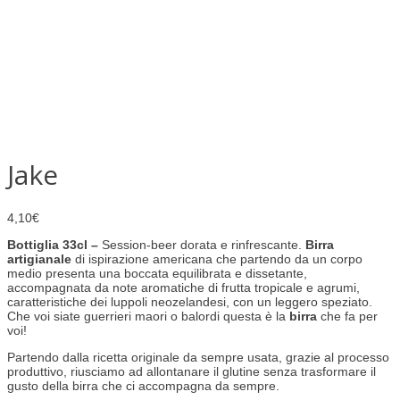
Jake
4,10
€
Bottiglia 33cl –
Session-beer dorata e rinfrescante.
Birra
artigianale
di ispirazione americana che partendo da un corpo
medio presenta una boccata equilibrata e dissetante,
accompagnata da note aromatiche di frutta tropicale e agrumi,
caratteristiche dei luppoli neozelandesi, con un leggero speziato.
Che voi siate guerrieri maori o balordi questa è la
birra
che fa per
voi!
Partendo dalla ricetta originale da sempre usata, grazie al processo
produttivo, riusciamo ad allontanare il glutine senza trasformare il
gusto della birra che ci accompagna da sempre.