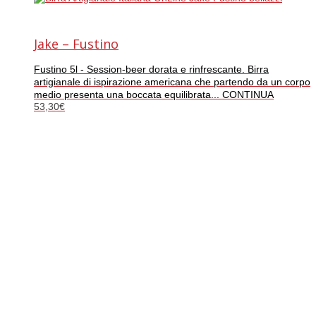
Jake – Fustino
Fustino 5l - Session-beer dorata e rinfrescante. Birra
artigianale di ispirazione americana che partendo da un corpo
medio presenta una boccata equilibrata... CONTINUA
53,30
€