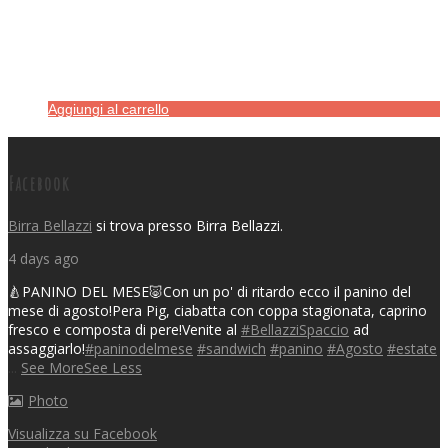
Aggiungi al carrello
Facebook
Birra Bellazzi
si trova presso Birra Bellazzi.
4 days ago
🍐PANINO DEL MESE🐷
Con un po' di ritardo ecco il panino del
mese di agosto!
Pera Pig, ciabatta con coppa stagionata, caprino
fresco e composta di pere!
Venite al
#BellazziSpaccio
ad
assaggiarlo!
#paninodelmese
#sandwich
#panino
#Agosto
#estate
...
See More
See Less
Photo
Visualizza su Facebook