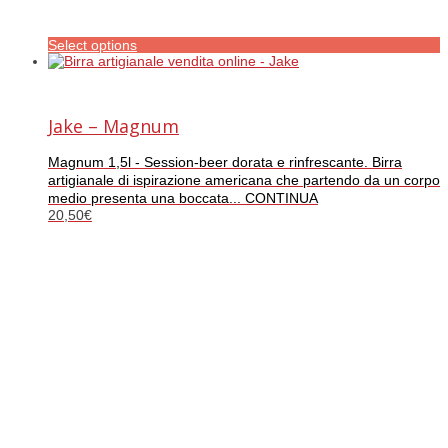
Select options
Jake – Magnum
Magnum 1,5l - Session-beer dorata e rinfrescante. Birra
artigianale di ispirazione americana che partendo da un corpo
medio presenta una boccata... CONTINUA
20,50
€