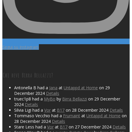
Segui su Instagram
Chi beve Birra Bellazzi?
Antonella B had a
Jana
at
Untappd at Home
on 29
December 2024
Details
truec1p8 had a
MyBo
by
Birra Bellazzi
on 29 December
2024
Details
Silvia Ligi had a
Vor
at
B17
on 28 December 2024
Details
Tommaso Vecchio had a
Frumaint
at
Untappd at Home
on
28 December 2024
Details
Stare Less had a
Vor
at
B17
on 27 December 2024
Details