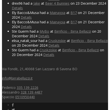
drex96 had a
Jake
at
Beer 4 Bunnies
on 23 December 2024
Details
Ely Bacco&Musa had a
Mainajoia
at
B17
on 21 December
2024
Details
Ely Bacco&Musa had a
Mainajoia
at
B17
on 21 December
2024
Details
Ste Guerm had a
MyBo
at
Birrificio - Birra Bellazzi
on 20
December 2024
Details
elisa_natali_sour had a
Cruskziskie
at
Birrificio - Birra Bellazzi
on 20 December 2024
Details
Ste Guerm had a
Cruskziskie
at
Birrificio - Birra Bellazzi
on
20 December 2024
Details
Via Fondè, 21,40068 San Lazzaro di Savena BO
info@birrabellazzi.it
Federico
335 139 2226
Alessandro
328 139 4487
Spaccio
0510950440