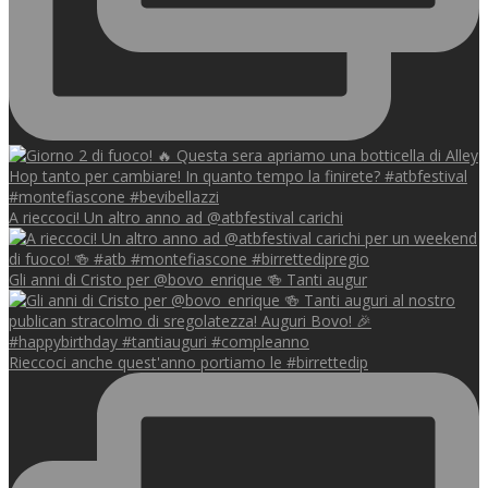
A rieccoci! Un altro anno ad @atbfestival carichi
Gli anni di Cristo per @bovo_enrique 🍻 Tanti augur
Rieccoci anche quest'anno portiamo le #birrettedip