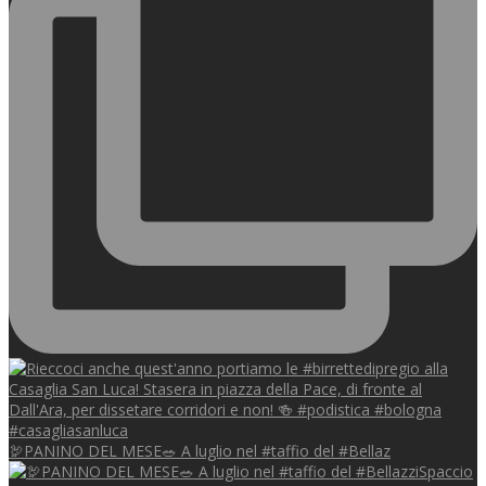
🦃PANINO DEL MESE🥗 A luglio nel #taffio del #Bellaz