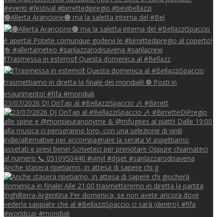
🟠Allerta Arancione🟠 ma la saletta interna del #Bel
❗Trasmessa in esterno❗ Questa domenica al #Bellazz
23/07/2026 DJ OnTap al #BellazziSpaccio 🎶 #Birrett
Anche stasera ripetiamo, in attesa di sapere chi g