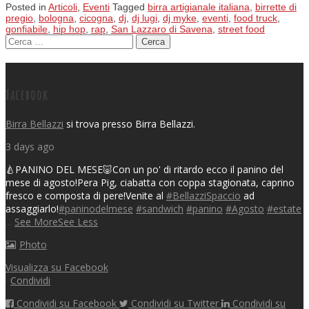
Posted in
Articoli
,
Eventi
Tagged
birra artigianale italiana
,
birrette di
pregio
,
bologna
,
cicogna
,
dj
,
dj lugi
,
dj myke
,
eventi
,
food truck
,
gonfiabile
,
hip hop
,
rap
,
San Lazzaro di Savena
,
street food
Ricerca per:
Posts navigation
Facebook
Birra Bellazzi
si trova presso Birra Bellazzi.
3 days ago
🍐PANINO DEL MESE🐷
Con un po' di ritardo ecco il panino del
mese di agosto!
Pera Pig, ciabatta con coppa stagionata, caprino
fresco e composta di pere!
Venite al
#BellazziSpaccio
ad
assaggiarlo!
#paninodelmese
#sandwich
#panino
#Agosto
#estate
...
See More
See Less
Photo
Visualizza su Facebook
·
Condividi
Condividi su Facebook
Condividi su Twitter
Condividi su