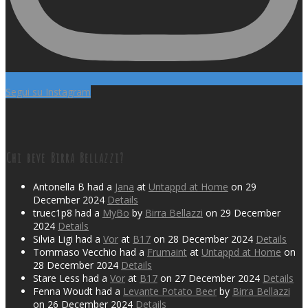
Segui su Instagram
Chi beve Birra Bellazzi?
Antonella B had a
Jana
at
Untappd at Home
on 29
December 2024
Details
truec1p8 had a
MyBo
by
Birra Bellazzi
on 29 December
2024
Details
Silvia Ligi had a
Vor
at
B17
on 28 December 2024
Details
Tommaso Vecchio had a
Frumaint
at
Untappd at Home
on
28 December 2024
Details
Stare Less had a
Vor
at
B17
on 27 December 2024
Details
Fenna Woudt had a
Levante Potato Beer
by
Birra Bellazzi
on 26 December 2024
Details