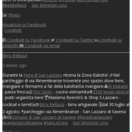
#bevibellazzi
...
See More
See Less
Photo
Visualizza su Facebook
·
Condividi
Condividi su Facebook
Condividi su Twitter
Condividi su
LinkedIn
Condividi via email
Birra Bellazzi
2 weeks ago
Durante la
Fiera di San Lazzaro
ritorna la Zona Balotte! 🎉
Nel
parcheggio di via Rimembranze troverete uno spazio dove bere,
mangiare e fermarmi a far della balotta!
Da mangiare:
🍝
Al Matarel
- pasta fresca
🥟
Tito Sport
- cucina vietnamita
🧆
ZEM Vegan Bistrot
- piatti vegani
Da bere:
🍸Madama Beerstrò & Shop S.Lazzaro -
cocktail e birretta
🍺
Birra Bellazzi
- birra artigianale
🗓️dal 30 luglio al
2 agosto
📍parcheggio via Rimembranze - San Lazzaro di Savena
(BO)
Comune di San Lazzaro di Savena
#fieradisanlazzaro
#sanlazzarodisavena
#SanLaCrew
...
See More
See Less