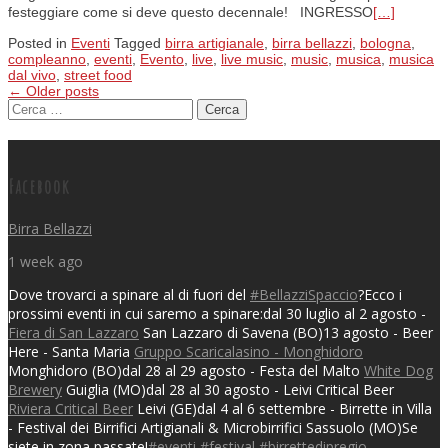
festeggiare come si deve questo decennale! INGRESSO
[…]
Posted in
Eventi
Tagged
birra artigianale
,
birra bellazzi
,
bologna
,
compleanno
,
eventi
,
Evento
,
live
,
live music
,
music
,
musica
,
musica
dal vivo
,
street food
←
Older posts
Ricerca per:
Posts navigation
Facebook
Birra Bellazzi
1 week ago
Dove trovarci a spinare al di fuori del
#BellazziSpaccio
?
Ecco i
prossimi eventi in cui saremo a spinare:
dal 30 luglio al 2 agosto -
Fiera di San Lazzaro
San Lazzaro di Savena (BO)
13 agosto - Beer
Here - Santa Maria
Gruppo Scaricalasino - Monghidoro
Monghidoro (BO)
dal 28 al 29 agosto - Festa del Malto
White Dog
Brewery
Guiglia (MO)
dal 28 al 30 agosto - Leivi Critical Beer
Riviera Critical Beer
Leivi (GE)
dal 4 al 6 settembre - Birrette in Villa
- Festival dei Birrifici Artigianali & Microbirrifici
Sassuolo (MO)
Se
siete in zona passate!
#eventi
#festival
#birrettedipregio