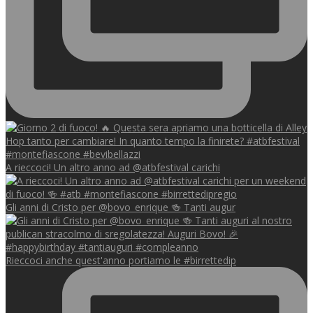
A rieccoci! Un altro anno ad @atbfestival carichi
Gli anni di Cristo per @bovo_enrique 🍻 Tanti augur
Rieccoci anche quest'anno portiamo le #birrettedip