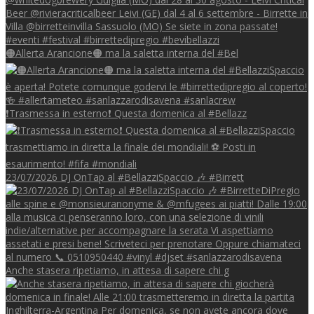
🟠Allerta Arancione🟠 ma la saletta interna del #Bel
❗Trasmessa in esterno❗ Questa domenica al #Bellazz
23/07/2026 DJ OnTap al #BellazziSpaccio 🎶 #Birrett
Anche stasera ripetiamo, in attesa di sapere chi g