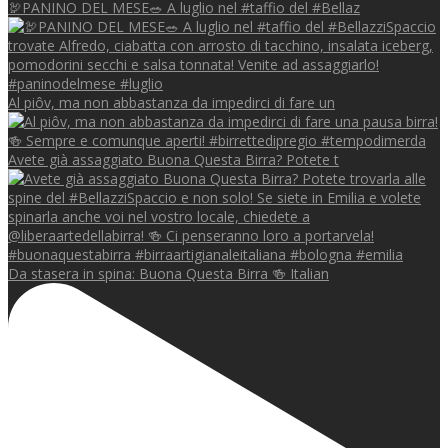
🦃PANINO DEL MESE🥗 A luglio nel #taffio del #Bellaz
Al piôv, ma non abbastanza da impedirci di fare un
Avete già assaggiato Buona Questa Birra? Potete t
Da stasera in spina: Buona Questa Birra 🍻 Italian