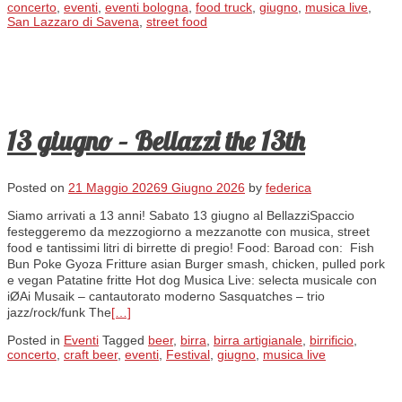
concerto
,
eventi
,
eventi bologna
,
food truck
,
giugno
,
musica live
,
San Lazzaro di Savena
,
street food
13 giugno – Bellazzi the 13th
Posted on
21 Maggio 2026
9 Giugno 2026
by
federica
Siamo arrivati a 13 anni! Sabato 13 giugno al BellazziSpaccio
festeggeremo da mezzogiorno a mezzanotte con musica, street
food e tantissimi litri di birrette di pregio! Food: Baroad con: Fish
Bun Poke Gyoza Fritture asian Burger smash, chicken, pulled pork
e vegan Patatine fritte Hot dog Musica Live: selecta musicale con
iØAi Musaik – cantautorato moderno Sasquatches – trio
jazz/rock/funk The
[…]
Posted in
Eventi
Tagged
beer
,
birra
,
birra artigianale
,
birrificio
,
concerto
,
craft beer
,
eventi
,
Festival
,
giugno
,
musica live