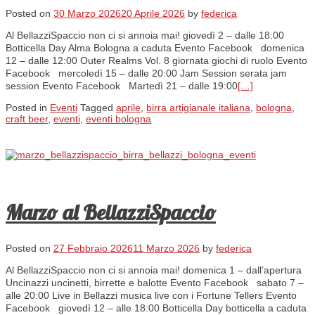
Posted on
30 Marzo 2026
20 Aprile 2026
by
federica
Al BellazziSpaccio non ci si annoia mai! giovedì 2 – dalle 18:00
Botticella Day Alma Bologna a caduta Evento Facebook domenica
12 – dalle 12:00 Outer Realms Vol. 8 giornata giochi di ruolo Evento
Facebook mercoledì 15 – dalle 20:00 Jam Session serata jam
session Evento Facebook Martedì 21 – dalle 19:00
[…]
Posted in
Eventi
Tagged
aprile
,
birra artigianale italiana
,
bologna
,
craft beer
,
eventi
,
eventi bologna
Marzo al BellazziSpaccio
Posted on
27 Febbraio 2026
11 Marzo 2026
by
federica
Al BellazziSpaccio non ci si annoia mai! domenica 1 – dall’apertura
Uncinazzi uncinetti, birrette e balotte Evento Facebook sabato 7 –
alle 20:00 Live in Bellazzi musica live con i Fortune Tellers Evento
Facebook giovedì 12 – alle 18:00 Botticella Day botticella a caduta