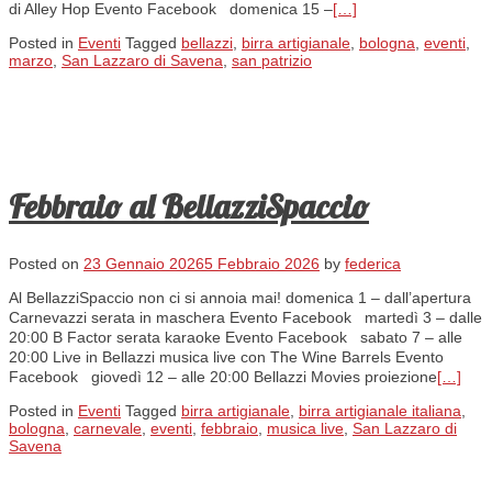
di Alley Hop Evento Facebook domenica 15 –
[…]
Posted in
Eventi
Tagged
bellazzi
,
birra artigianale
,
bologna
,
eventi
,
marzo
,
San Lazzaro di Savena
,
san patrizio
Febbraio al BellazziSpaccio
Posted on
23 Gennaio 2026
5 Febbraio 2026
by
federica
Al BellazziSpaccio non ci si annoia mai! domenica 1 – dall’apertura
Carnevazzi serata in maschera Evento Facebook martedì 3 – dalle
20:00 B Factor serata karaoke Evento Facebook sabato 7 – alle
20:00 Live in Bellazzi musica live con The Wine Barrels Evento
Facebook giovedì 12 – alle 20:00 Bellazzi Movies proiezione
[…]
Posted in
Eventi
Tagged
birra artigianale
,
birra artigianale italiana
,
bologna
,
carnevale
,
eventi
,
febbraio
,
musica live
,
San Lazzaro di
Savena