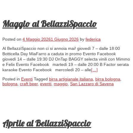
Maggio al BellazziSpaccio
Posted on
4 Maggio 2026
1 Giugno 2026
by
federica
Al BellazziSpaccio non ci si annoia mai! giovedì 7 – dalle 18:00
Botticella Day MiaFarro a caduta in promo Evento Facebook
giovedì 14 – dalle 19:30 DJ OnTap BAGGY selecta vinili con Mimmo
e Felix Evento Facebook martedì 19 – dalle 20:00 B Factor serata
karaoke Evento Facebook mercoledì 20 – alle
[…]
Posted in
Eventi
Tagged
birra artigianale italiana
,
birra bologna
,
bologna
,
craft beer
,
eventi
,
maggio
,
San Lazzaro di Savena
Aprile al BellazziSpaccio