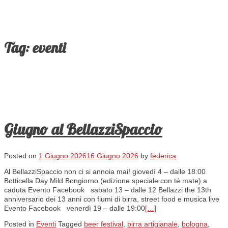
Tag:
eventi
Giugno al BellazziSpaccio
Posted on
1 Giugno 2026
16 Giugno 2026
by
federica
Al BellazziSpaccio non ci si annoia mai! giovedì 4 – dalle 18:00
Botticella Day Mild Bongiorno (edizione speciale con té mate) a
caduta Evento Facebook sabato 13 – dalle 12 Bellazzi the 13th
anniversario dei 13 anni con fiumi di birra, street food e musica live
Evento Facebook venerdì 19 – dalle 19:00
[…]
Posted in
Eventi
Tagged
beer festival
,
birra artigianale
,
bologna
,