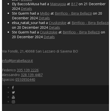
Ely Bacco&Musa had a
Mainajoia
at
B17
on 21 December
2024
Details
Ste Guerm had a
MyBo
at
Birrificio - Birra Bellazzi
on 20
December 2024
Details
elisa_natali_sour had a
Cruskziskie
at
Birrificio - Birra Bellazzi
on 20 December 2024
Details
Ste Guerm had a
Cruskziskie
at
Birrificio - Birra Bellazzi
on
20 December 2024
Details
Via Fondè, 21,40068 San Lazzaro di Savena BO
info@birrabellazzi.it
Federico
335 139 2226
Alessandro
328 139 4487
Spaccio
0510950440