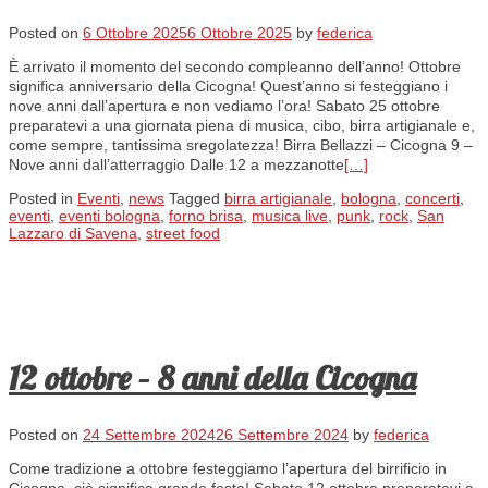
Posted on
6 Ottobre 2025
6 Ottobre 2025
by
federica
È arrivato il momento del secondo compleanno dell’anno! Ottobre
significa anniversario della Cicogna! Quest’anno si festeggiano i
nove anni dall’apertura e non vediamo l’ora! Sabato 25 ottobre
preparatevi a una giornata piena di musica, cibo, birra artigianale e,
come sempre, tantissima sregolatezza! Birra Bellazzi – Cicogna 9 –
Nove anni dall’atterraggio Dalle 12 a mezzanotte
[…]
Posted in
Eventi
,
news
Tagged
birra artigianale
,
bologna
,
concerti
,
eventi
,
eventi bologna
,
forno brisa
,
musica live
,
punk
,
rock
,
San
Lazzaro di Savena
,
street food
12 ottobre – 8 anni della Cicogna
Posted on
24 Settembre 2024
26 Settembre 2024
by
federica
Come tradizione a ottobre festeggiamo l’apertura del birrificio in
Cicogna, ciò significa grande festa! Sabato 12 ottobre preparatevi a