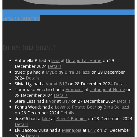
Segui su Instagram
Chi beve Birra Bellazzi?
Antonella B had a
Jana
at
Untappd at Home
on 29
December 2024
Details
truec1p8 had a
MyBo
by
Birra Bellazzi
on 29 December
2024
Details
Silvia Ligi had a
Vor
at
B17
on 28 December 2024
Details
Tommaso Vecchio had a
Frumaint
at
Untappd at Home
on
28 December 2024
Details
Stare Less had a
Vor
at
B17
on 27 December 2024
Details
Fenna Woudt had a
Levante Potato Beer
by
Birra Bellazzi
on 26 December 2024
Details
drex96 had a
Jake
at
Beer 4 Bunnies
on 23 December 2024
Details
Ely Bacco&Musa had a
Mainajoia
at
B17
on 21 December
2024
Details