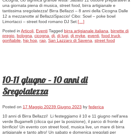
una giornata piena di musica, street food, birra artigianale e
tantissima sregolatezza! Birra Bellazzi – 8 anni della Cicogna Dalle
12 a mezzanotte al BellazziSpaccio! Cibo: Sowl – poke bowl
Limortacci – street food romano DJ Set:
[…]
Posted in
Articoli
,
Eventi
Tagged
birra artigianale italiana
,
birrette di
pregio
,
bologna
,
cicogna
,
dj
,
dj lugi
,
dj myke
,
eventi
,
food truck
,
gonfiabile
,
hip hop
,
rap
,
San Lazzaro di Savena
,
street food
10-11 giugno – 10 anni di
Sregolatezza
Posted on
17 Maggio 2023
9 Giugno 2023
by
federica
10 anni di Birra Bellazzi! Li festeggiamo il 10 e 11 giugno nell’area
verde Bugamelli (clicca qui per la posizione), il parco di fronte al
birrificio! Un evento con street food, musica live, un mare di birra
artigianale e tanto altro! Un sabato e domenica sregolati per