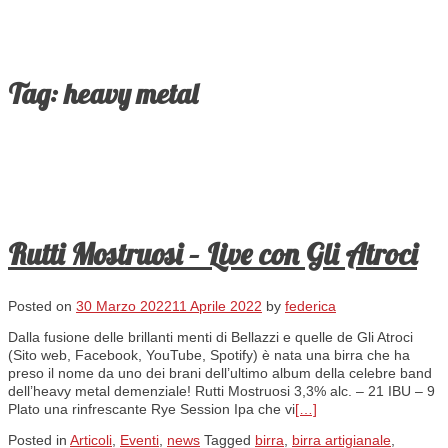
Tag:
heavy metal
Rutti Mostruosi – Live con Gli Atroci
Posted on
30 Marzo 2022
11 Aprile 2022
by
federica
Dalla fusione delle brillanti menti di Bellazzi e quelle de Gli Atroci
(Sito web, Facebook, YouTube, Spotify) è nata una birra che ha
preso il nome da uno dei brani dell’ultimo album della celebre band
dell’heavy metal demenziale! Rutti Mostruosi 3,3% alc. – 21 IBU – 9
Plato una rinfrescante Rye Session Ipa che vi
[…]
Posted in
Articoli
,
Eventi
,
news
Tagged
birra
,
birra artigianale
,