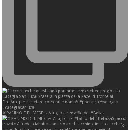
🦃PANINO DEL MESE🥗 A luglio nel #taffio del #Bellaz