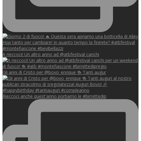
A rieccoci! Un altro anno ad @atbfestival carichi
Gli anni di Cristo per @bovo_enrique 🍻 Tanti augur
Rieccoci anche quest'anno portiamo le #birrettedip