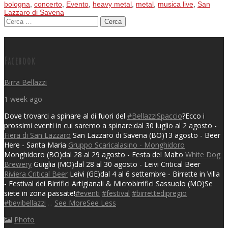
bologna
,
concerto
,
Evento
,
heavy metal
,
metal
,
musica live
,
San
Lazzaro di Savena
Ricerca per:
Posts navigation
Facebook
Birra Bellazzi
1 week ago
Dove trovarci a spinare al di fuori del
#BellazziSpaccio
?
Ecco i
prossimi eventi in cui saremo a spinare:
dal 30 luglio al 2 agosto -
Fiera di San Lazzaro
San Lazzaro di Savena (BO)
13 agosto - Beer
Here - Santa Maria
Gruppo Scaricalasino - Monghidoro
Monghidoro (BO)
dal 28 al 29 agosto - Festa del Malto
White Dog
Brewery
Guiglia (MO)
dal 28 al 30 agosto - Leivi Critical Beer
Riviera Critical Beer
Leivi (GE)
dal 4 al 6 settembre - Birrette in Villa
- Festival dei Birrifici Artigianali & Microbirrifici
Sassuolo (MO)
Se
siete in zona passate!
#eventi
#festival
#birrettedipregio
#bevibellazzi
...
See More
See Less
Photo