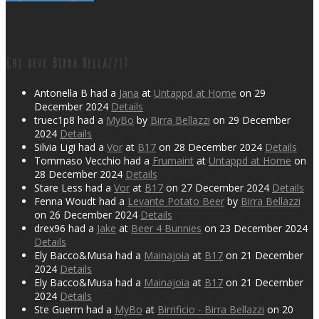
Chi beve Birra Bellazzi?
Antonella B had a
Jana
at
Untappd at Home
on 29
December 2024
Details
truec1p8 had a
MyBo
by
Birra Bellazzi
on 29 December
2024
Details
Silvia Ligi had a
Vor
at
B17
on 28 December 2024
Details
Tommaso Vecchio had a
Frumaint
at
Untappd at Home
on
28 December 2024
Details
Stare Less had a
Vor
at
B17
on 27 December 2024
Details
Fenna Woudt had a
Levante Potato Beer
by
Birra Bellazzi
on 26 December 2024
Details
drex96 had a
Jake
at
Beer 4 Bunnies
on 23 December 2024
Details
Ely Bacco&Musa had a
Mainajoia
at
B17
on 21 December
2024
Details
Ely Bacco&Musa had a
Mainajoia
at
B17
on 21 December
2024
Details
Ste Guerm had a
MyBo
at
Birrificio - Birra Bellazzi
on 20