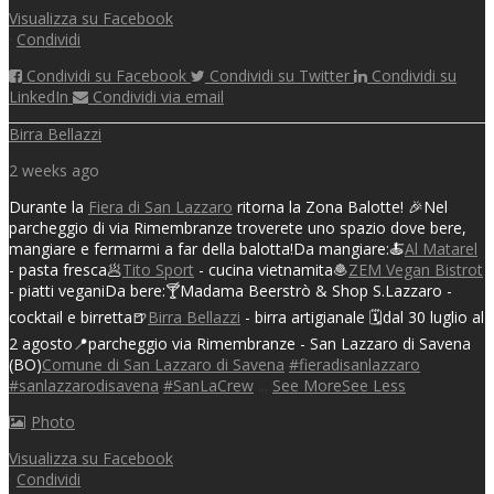
Visualizza su Facebook
·
Condividi
Condividi su Facebook
Condividi su Twitter
Condividi su
LinkedIn
Condividi via email
Birra Bellazzi
2 weeks ago
Durante la
Fiera di San Lazzaro
ritorna la Zona Balotte! 🎉
Nel
parcheggio di via Rimembranze troverete uno spazio dove bere,
mangiare e fermarmi a far della balotta!
Da mangiare:
🍝
Al Matarel
- pasta fresca
🥟
Tito Sport
- cucina vietnamita
🧆
ZEM Vegan Bistrot
- piatti vegani
Da bere:
🍸Madama Beerstrò & Shop S.Lazzaro -
cocktail e birretta
🍺
Birra Bellazzi
- birra artigianale
🗓️dal 30 luglio al
2 agosto
📍parcheggio via Rimembranze - San Lazzaro di Savena
(BO)
Comune di San Lazzaro di Savena
#fieradisanlazzaro
#sanlazzarodisavena
#SanLaCrew
...
See More
See Less
Photo
Visualizza su Facebook
·
Condividi