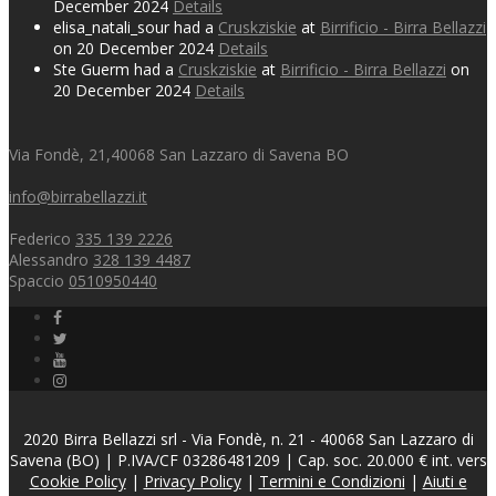
December 2024
Details
elisa_natali_sour had a
Cruskziskie
at
Birrificio - Birra Bellazzi
on 20 December 2024
Details
Ste Guerm had a
Cruskziskie
at
Birrificio - Birra Bellazzi
on
20 December 2024
Details
Via Fondè, 21,40068 San Lazzaro di Savena BO
info@birrabellazzi.it
Federico
335 139 2226
Alessandro
328 139 4487
Spaccio
0510950440
2020 Birra Bellazzi srl - Via Fondè, n. 21 - 40068 San Lazzaro di
Savena (BO) | P.IVA/CF 03286481209 | Cap. soc. 20.000 € int. vers
Cookie Policy
|
Privacy Policy
|
Termini e Condizioni
|
Aiuti e