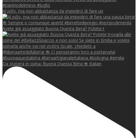
Al piôv, ma non abbastanza da impedirci di fare un
Avete già assaggiato Buona Questa Birra? Potete t
Da stasera in spina: Buona Questa Birra 🍻 Italian