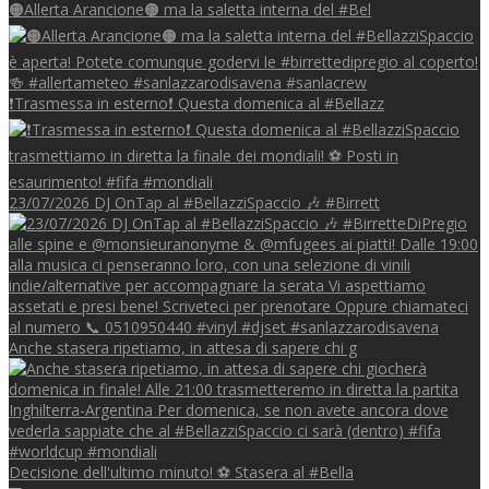
🟠Allerta Arancione🟠 ma la saletta interna del #Bel
❗Trasmessa in esterno❗ Questa domenica al #Bellazz
23/07/2026 DJ OnTap al #BellazziSpaccio 🎶 #Birrett
Anche stasera ripetiamo, in attesa di sapere chi g
Decisione dell'ultimo minuto! ⚽️ Stasera al #Bella