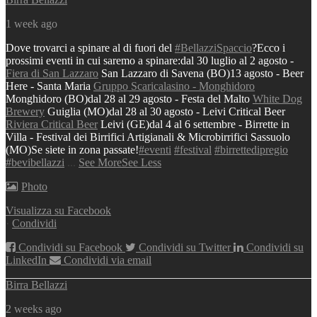
1 week ago
Dove trovarci a spinare al di fuori del
#BellazziSpaccio
?
Ecco i
prossimi eventi in cui saremo a spinare:
dal 30 luglio al 2 agosto -
Fiera di San Lazzaro
San Lazzaro di Savena (BO)
13 agosto - Beer
Here - Santa Maria
Gruppo Scaricalasino - Monghidoro
Monghidoro (BO)
dal 28 al 29 agosto - Festa del Malto
White Dog
Brewery
Guiglia (MO)
dal 28 al 30 agosto - Leivi Critical Beer
Riviera Critical Beer
Leivi (GE)
dal 4 al 6 settembre - Birrette in
Villa - Festival dei Birrifici Artigianali & Microbirrifici
Sassuolo
(MO)
Se siete in zona passate!
#eventi
#festival
#birrettedipregio
#bevibellazzi
...
See More
See Less
Photo
Visualizza su Facebook
·
Condividi
Condividi su Facebook
Condividi su Twitter
Condividi su
LinkedIn
Condividi via email
Birra Bellazzi
2 weeks ago