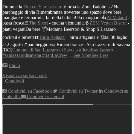
Durante la
Fiera di San Lazzaro
ritorna la Zona Balotte! 🎉
Nel
parcheggio di via Rimembranze troverete uno spazio dove bere,
mangiare e fermarmi a far della balotta!
Da mangiare:
🍝
Al Matarel
-
pasta fresca
🥟
Tito Sport
- cucina vietnamita
🧆
ZEM Vegan Bistrot
-
piatti vegani
Da bere:
🍸Madama Beerstrò & Shop S.Lazzaro -
cocktail e birretta
🍺
Birra Bellazzi
- birra artigianale
🗓️dal 30 luglio
al 2 agosto
📍parcheggio via Rimembranze - San Lazzaro di Savena
(BO)
Comune di San Lazzaro di Savena
#fieradisanlazzaro
#sanlazzarodisavena
#SanLaCrew
...
See More
See Less
Photo
Visualizza su Facebook
·
Condividi
Condividi su Facebook
Condividi su Twitter
Condividi su
LinkedIn
Condividi via email