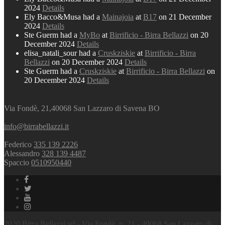
2024
Details
Ely Bacco&Musa had a
Mainajoia
at
B17
on 21 December
2024
Details
Ste Guerm had a
MyBo
at
Birrificio - Birra Bellazzi
on 20
December 2024
Details
elisa_natali_sour had a
Cruskziskie
at
Birrificio - Birra
Bellazzi
on 20 December 2024
Details
Ste Guerm had a
Cruskziskie
at
Birrificio - Birra Bellazzi
on
20 December 2024
Details
Via Fondè, 21,40068 San Lazzaro di Savena BO
info@birrabellazzi.it
Federico
335 139 2226
Alessandro
328 139 4487
Spaccio
0510950440
2020 Birra Bellazzi srl - Via Fondè, n. 21 - 40068 San Lazzaro di