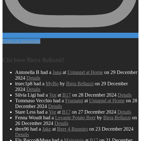
Segui su Instagram
Chi beve Birra Bellazzi?
Antonella B had a
Jana
at
Untappd at Home
on 29 December
2024
Details
truec1p8 had a
MyBo
by
Birra Bellazzi
on 29 December
2024
Details
Silvia Ligi had a
Vor
at
B17
on 28 December 2024
Details
Tommaso Vecchio had a
Frumaint
at
Untappd at Home
on 28
December 2024
Details
Stare Less had a
Vor
at
B17
on 27 December 2024
Details
Fenna Woudt had a
Levante Potato Beer
by
Birra Bellazzi
on
26 December 2024
Details
drex96 had a
Jake
at
Beer 4 Bunnies
on 23 December 2024
Details
Ely Bacco&Musa had a
Mainajoia
at
B17
on 21 December