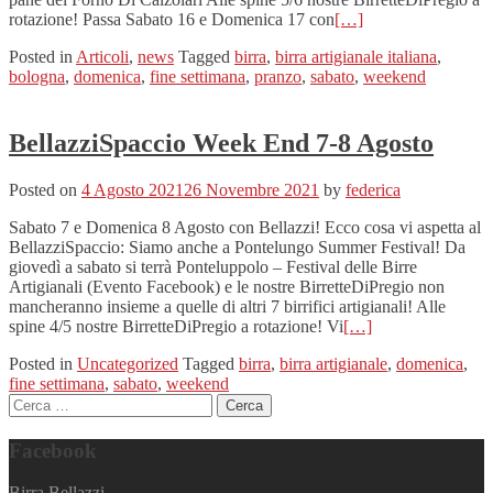
rotazione! Passa Sabato 16 e Domenica 17 con
[…]
Posted in
Articoli
,
news
Tagged
birra
,
birra artigianale italiana
,
bologna
,
domenica
,
fine settimana
,
pranzo
,
sabato
,
weekend
BellazziSpaccio Week End 7-8 Agosto
Posted on
4 Agosto 2021
26 Novembre 2021
by
federica
Sabato 7 e Domenica 8 Agosto con Bellazzi! Ecco cosa vi aspetta al
BellazziSpaccio: Siamo anche a Pontelungo Summer Festival! Da
giovedì a sabato si terrà Ponteluppolo – Festival delle Birre
Artigianali (Evento Facebook) e le nostre BirretteDiPregio non
mancheranno insieme a quelle di altri 7 birrifici artigianali! Alle
spine 4/5 nostre BirretteDiPregio a rotazione! Vi
[…]
Posted in
Uncategorized
Tagged
birra
,
birra artigianale
,
domenica
,
fine settimana
,
sabato
,
weekend
Ricerca per:
Posts navigation
Facebook
Birra Bellazzi