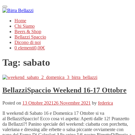
Menu
Home
Chi Siamo
Beers & Shop
Bellazzi Spaccio
Dicono di noi
0 elementi
0,00€
Tag:
sabato
BellazziSpaccio Weekend 16-17 Ottobre
Posted on
13 Ottobre 2021
26 Novembre 2021
by
federica
Il weekend di Sabato 16 e Domenica 17 Ottobre si va
al BellazziSpaccio! Ecco cosa vi aspetta: Aperti dalle 12! Pranzetto
da Bellazzi?! Panino speciale del weekend: ciabatta con porchetta,
valeriana e dressing alle erbette o salsa piccante ovviamente con
pane del Forno Di Calzolari Alle spine 5/6 nostre BirretteDiPregio a