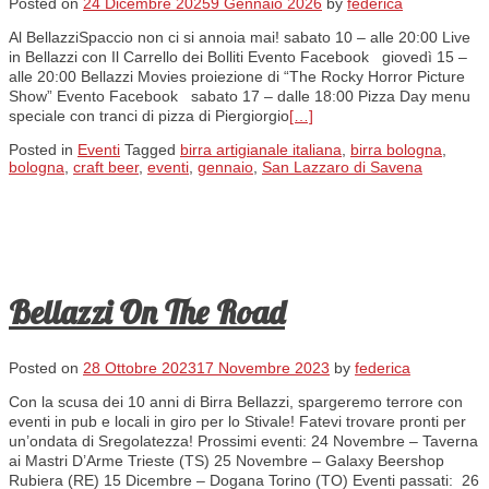
Posted on
24 Dicembre 2025
9 Gennaio 2026
by
federica
Al BellazziSpaccio non ci si annoia mai! sabato 10 – alle 20:00 Live
in Bellazzi con Il Carrello dei Bolliti Evento Facebook giovedì 15 –
alle 20:00 Bellazzi Movies proiezione di “The Rocky Horror Picture
Show” Evento Facebook sabato 17 – dalle 18:00 Pizza Day menu
speciale con tranci di pizza di Piergiorgio
[…]
Posted in
Eventi
Tagged
birra artigianale italiana
,
birra bologna
,
bologna
,
craft beer
,
eventi
,
gennaio
,
San Lazzaro di Savena
Bellazzi On The Road
Posted on
28 Ottobre 2023
17 Novembre 2023
by
federica
Con la scusa dei 10 anni di Birra Bellazzi, spargeremo terrore con
eventi in pub e locali in giro per lo Stivale! Fatevi trovare pronti per
un’ondata di Sregolatezza! Prossimi eventi: 24 Novembre – Taverna
ai Mastri D’Arme Trieste (TS) 25 Novembre – Galaxy Beershop
Rubiera (RE) 15 Dicembre – Dogana Torino (TO) Eventi passati: 26