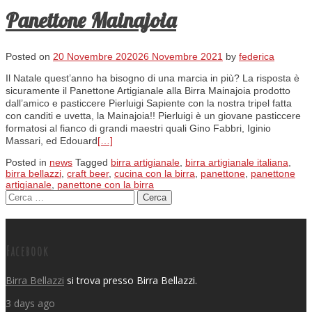
Panettone Mainajoia
Posted on
20 Novembre 2020
26 Novembre 2021
by
federica
Il Natale quest’anno ha bisogno di una marcia in più? La risposta è
sicuramente il Panettone Artigianale alla Birra Mainajoia prodotto
dall’amico e pasticcere Pierluigi Sapiente con la nostra tripel fatta
con canditi e uvetta, la Mainajoia!! Pierluigi è un giovane pasticcere
formatosi al fianco di grandi maestri quali Gino Fabbri, Iginio
Massari, ed Edouard
[…]
Posted in
news
Tagged
birra artigianale
,
birra artigianale italiana
,
birra bellazzi
,
craft beer
,
cucina con la birra
,
panettone
,
panettone
artigianale
,
panettone con la birra
Ricerca per:
Posts navigation
Facebook
Birra Bellazzi
si trova presso Birra Bellazzi.
3 days ago