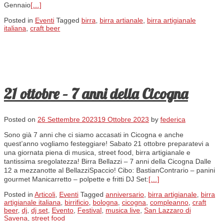
Gennaio
[…]
Posted in
Eventi
Tagged
birra
,
birra artianale
,
birra artigianale
italiana
,
craft beer
21 ottobre – 7 anni della Cicogna
Posted on
26 Settembre 2023
19 Ottobre 2023
by
federica
Sono già 7 anni che ci siamo accasati in Cicogna e anche
quest’anno vogliamo festeggiare! Sabato 21 ottobre preparatevi a
una giornata piena di musica, street food, birra artigianale e
tantissima sregolatezza! Birra Bellazzi – 7 anni della Cicogna Dalle
12 a mezzanotte al BellazziSpaccio! Cibo: BastianContrario – panini
gourmet Manicarretto – polpette e fritti DJ Set:
[…]
Posted in
Articoli
,
Eventi
Tagged
anniversario
,
birra artigianale
,
birra
artigianale italiana
,
birrificio
,
bologna
,
cicogna
,
compleanno
,
craft
beer
,
dj
,
dj set
,
Evento
,
Festival
,
musica live
,
San Lazzaro di
Savena
,
street food