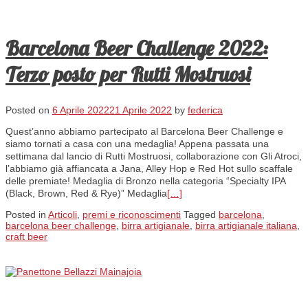
Barcelona Beer Challenge 2022:
Terzo posto per Rutti Mostruosi
Posted on
6 Aprile 2022
21 Aprile 2022
by
federica
Quest’anno abbiamo partecipato al Barcelona Beer Challenge e
siamo tornati a casa con una medaglia! Appena passata una
settimana dal lancio di Rutti Mostruosi, collaborazione con Gli Atroci,
l’abbiamo già affiancata a Jana, Alley Hop e Red Hot sullo scaffale
delle premiate! Medaglia di Bronzo nella categoria “Specialty IPA
(Black, Brown, Red & Rye)” Medaglia
[…]
Posted in
Articoli
,
premi e riconoscimenti
Tagged
barcelona
,
barcelona beer challenge
,
birra artigianale
,
birra artigianale italiana
,
craft beer