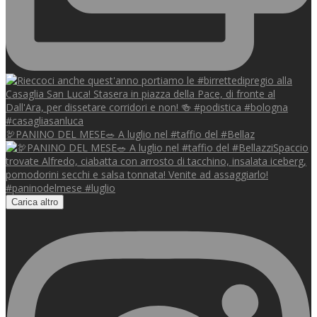
🦃PANINO DEL MESE🥗 A luglio nel #taffio del #Bellaz
Carica altro