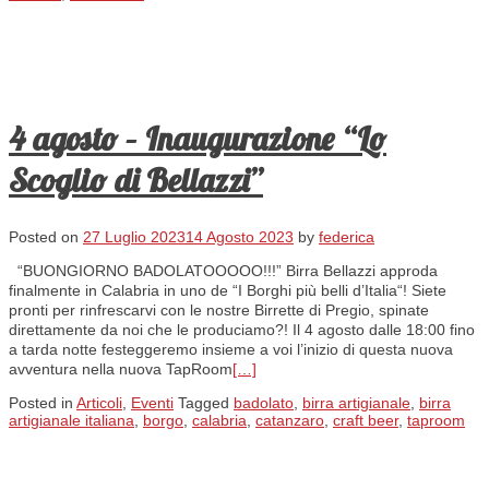
4 agosto – Inaugurazione “Lo
Scoglio di Bellazzi”
Posted on
27 Luglio 2023
14 Agosto 2023
by
federica
“BUONGIORNO BADOLATOOOOO!!!” Birra Bellazzi approda
finalmente in Calabria in uno de “I Borghi più belli d’Italia“! Siete
pronti per rinfrescarvi con le nostre Birrette di Pregio, spinate
direttamente da noi che le produciamo?! Il 4 agosto dalle 18:00 fino
a tarda notte festeggeremo insieme a voi l’inizio di questa nuova
avventura nella nuova TapRoom
[…]
Posted in
Articoli
,
Eventi
Tagged
badolato
,
birra artigianale
,
birra
artigianale italiana
,
borgo
,
calabria
,
catanzaro
,
craft beer
,
taproom