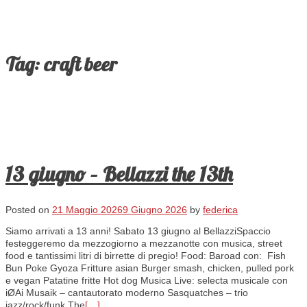
Tag:
craft beer
13 giugno – Bellazzi the 13th
Posted on
21 Maggio 2026
9 Giugno 2026
by
federica
Siamo arrivati a 13 anni! Sabato 13 giugno al BellazziSpaccio
festeggeremo da mezzogiorno a mezzanotte con musica, street
food e tantissimi litri di birrette di pregio! Food: Baroad con: Fish
Bun Poke Gyoza Fritture asian Burger smash, chicken, pulled pork
e vegan Patatine fritte Hot dog Musica Live: selecta musicale con
iØAi Musaik – cantautorato moderno Sasquatches – trio
jazz/rock/funk The
[…]