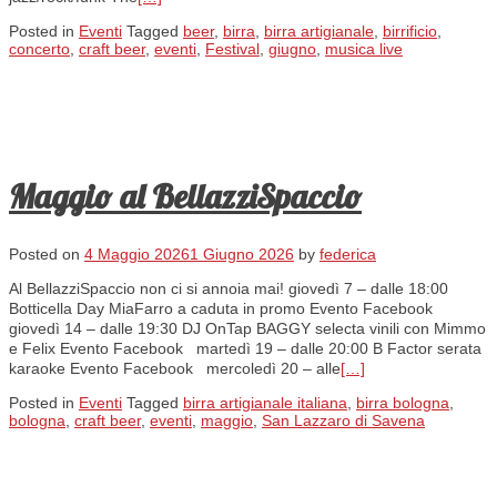
Posted in
Eventi
Tagged
beer
,
birra
,
birra artigianale
,
birrificio
,
concerto
,
craft beer
,
eventi
,
Festival
,
giugno
,
musica live
Maggio al BellazziSpaccio
Posted on
4 Maggio 2026
1 Giugno 2026
by
federica
Al BellazziSpaccio non ci si annoia mai! giovedì 7 – dalle 18:00
Botticella Day MiaFarro a caduta in promo Evento Facebook
giovedì 14 – dalle 19:30 DJ OnTap BAGGY selecta vinili con Mimmo
e Felix Evento Facebook martedì 19 – dalle 20:00 B Factor serata
karaoke Evento Facebook mercoledì 20 – alle
[…]
Posted in
Eventi
Tagged
birra artigianale italiana
,
birra bologna
,
bologna
,
craft beer
,
eventi
,
maggio
,
San Lazzaro di Savena