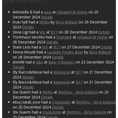
Chi beve Birra Bellazzi?
Antonella B had a
Jana
at
Untappd at Home
on 29
December 2024
Details
truec1p8 had a
MyBo
by
Birra Bellazzi
on 29 December
2024
Details
Silvia Ligi had a
Vor
at
B17
on 28 December 2024
Details
Tommaso Vecchio had a
Frumaint
at
Untappd at Home
on
28 December 2024
Details
Stare Less had a
Vor
at
B17
on 27 December 2024
Details
Fenna Woudt had a
Levante Potato Beer
by
Birra Bellazzi
on 26 December 2024
Details
drex96 had a
Jake
at
Beer 4 Bunnies
on 23 December 2024
Details
Ely Bacco&Musa had a
Mainajoia
at
B17
on 21 December
2024
Details
Ely Bacco&Musa had a
Mainajoia
at
B17
on 21 December
2024
Details
Ste Guerm had a
MyBo
at
Birrificio - Birra Bellazzi
on 20
December 2024
Details
elisa_natali_sour had a
Cruskziskie
at
Birrificio - Birra Bellazzi
on 20 December 2024
Details
Ste Guerm had a
Cruskziskie
at
Birrificio - Birra Bellazzi
on
20 December 2024
Details