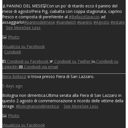
🍐PANINO DEL MESE🐷
Con un po' di ritardo ecco il panino del
mese di agosto!
Pera Pig, ciabatta con coppa stagionata, caprino
fresco e composta di pere!
Venite al
#BellazziSpaccio
ad
assaggiarlo!
#paninodelmese
#sandwich
#panino
#Agosto
#estate
...
See More
See Less
Photo
Visualizza su Facebook
·
Condividi
Condividi su Facebook
Condividi su Twitter
Condividi su
LinkedIn
Condividi via email
Birra Bellazzi
si trova presso Fiera di San Lazzaro.
5 days ago
Bologna non dimentica.
Ultima serata alla Fiera di San Lazzaro in
questo 2 agosto di commemorazione e ricordo delle vittime della
strage.
#bolognanondimentica
...
See More
See Less
Photo
Visualizza su Facebook